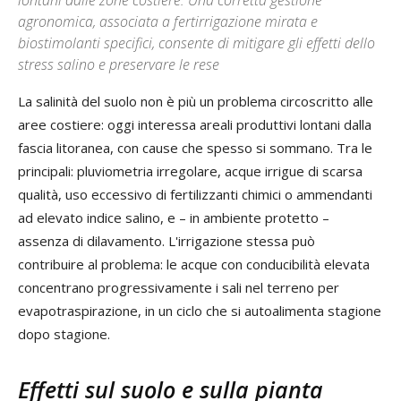
lontani dalle zone costiere. Una corretta gestione
agronomica, associata a fertirrigazione mirata e
biostimolanti specifici, consente di mitigare gli effetti dello
stress salino e preservare le rese
La salinità del suolo non è più un problema circoscritto alle
aree costiere: oggi interessa areali produttivi lontani dalla
fascia litoranea, con cause che spesso si sommano. Tra le
principali: pluviometria irregolare, acque irrigue di scarsa
qualità, uso eccessivo di fertilizzanti chimici o ammendanti
ad elevato indice salino, e – in ambiente protetto –
assenza di dilavamento. L'irrigazione stessa può
contribuire al problema: le acque con conducibilità elevata
concentrano progressivamente i sali nel terreno per
evapotraspirazione, in un ciclo che si autoalimenta stagione
dopo stagione.
Effetti sul suolo e sulla pianta