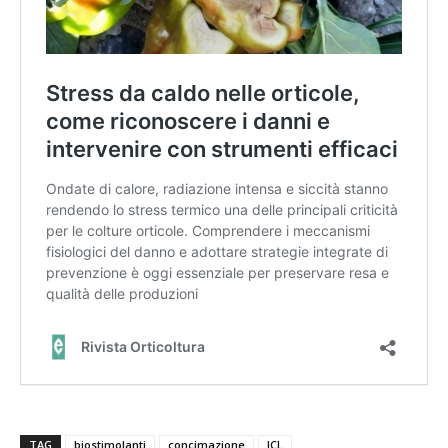
TAG
biostimolanti
concimazione
ICL