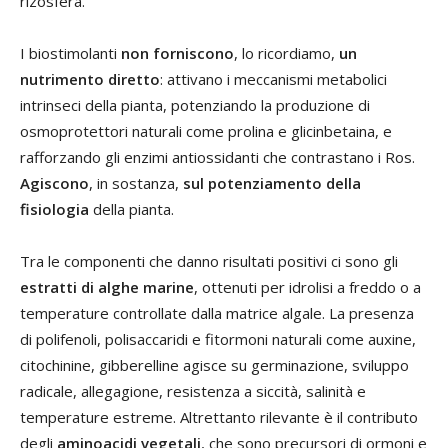
rizosfera.
I biostimolanti
non forniscono
, lo ricordiamo,
un
nutrimento diretto
: attivano i meccanismi metabolici
intrinseci della pianta, potenziando la produzione di
osmoprotettori naturali come prolina e glicinbetaina, e
rafforzando gli enzimi antiossidanti che contrastano i Ros.
Agiscono
, in sostanza,
sul potenziamento della
fisiologia
della pianta.
Tra le componenti che danno risultati positivi ci sono gli
estratti di alghe marine
, ottenuti per idrolisi a freddo o a
temperature controllate dalla matrice algale. La presenza
di polifenoli, polisaccaridi e fitormoni naturali come auxine,
citochinine, gibberelline agisce su germinazione, sviluppo
radicale, allegagione, resistenza a siccità, salinità e
temperature estreme. Altrettanto rilevante è il contributo
degli
aminoacidi vegetali
, che sono precursori di ormoni e