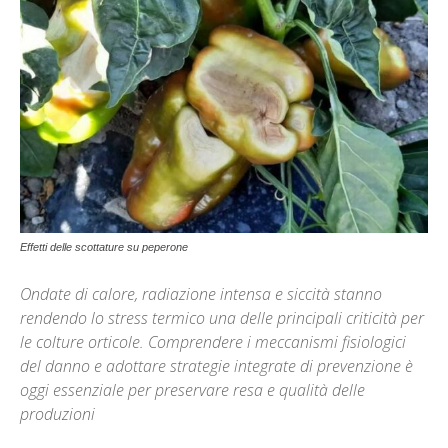
Effetti delle scottature su peperone
Ondate di calore, radiazione intensa e siccità stanno
rendendo lo stress termico una delle principali criticità per
le colture orticole. Comprendere i meccanismi fisiologici
del danno e adottare strategie integrate di prevenzione è
oggi essenziale per preservare resa e qualità delle
produzioni