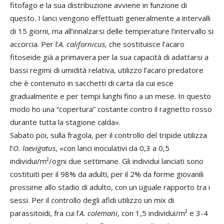
fitofago e la sua distribuzione avviene in funzione di
questo. I lanci vengono effettuati generalmente a intervalli
di 15 giorni, ma all’innalzarsi delle temperature l’intervallo si
accorcia. Per l’
A. californicus
, che sostituisce l’acaro
fitoseide già a primavera per la sua capacità di adattarsi a
bassi regimi di umidità relativa, utilizzo l’acaro predatore
che è contenuto in sacchetti di carta da cui esce
gradualmente e per tempi lunghi fino a un mese. In questo
modo ho una “copertura” costante contro il ragnetto rosso
durante tutta la stagione calda».
Sabato poi, sulla fragola, per il controllo del tripide utilizza
l’
O. laevigatus
, «con lanci inoculativi da 0,3 a 0,5
individui/m²/ogni due settimane. Gli individui lanciati sono
costituiti per il 98% da adulti, per il 2% da forme giovanili
prossime allo stadio di adulto, con un uguale rapporto tra i
sessi. Per il controllo degli afidi utilizzo un mix di
parassitoidi, fra cui l’
A. colemani
, con 1,5 individui/m² e 3-4