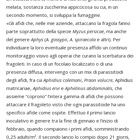
melata, sostanza zuccherina appiccicosa su cui, in un
secondo momento, si sviluppa la fumaggine.
«Gli afidi che, nelle mie aziende, attaccano la fragola fanno
parte soprattutto della specie
Myzus persicae
, ma anche
del genere
Aphys
(
A. gossypii
,
A. spiraecola
e altri). Per
individuare la loro eventuale presenza affido un continuo
monitoraggio visivo agli operai che curano la scerbatura dei
fragoleti. In caso di un focolaio localizzato o di una
presenza diffusa, intervengo con un mix di parassitoidi
degli afidi, fra cui
Aphidius colemani
,
Praon volucre
, Aphidius
matricariae,
Aphidius ervi
e
Aphelinus abdominalis
, che
assieme “coprono” l’intera gamma di afidi che possono
attaccare il fragoleto visto che ogni parassitoide ha uno
specifico afide come ospite. Effettuo il primo lancio
inoculativo in genere tra la fine di gennaio e l’inizio di
febbraio, quando compaiono i primi afidi, somministrando
0,25 adulti/m². Il secondo lancio lo compio dopo 21 giorni,