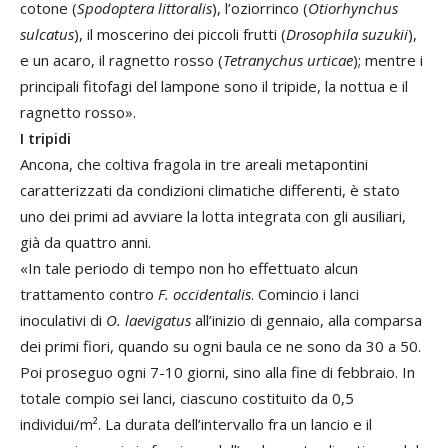
cotone (
Spodoptera littoralis
), l’oziorrinco (
Otiorhynchus
sulcatus
), il moscerino dei piccoli frutti (
Drosophila suzukii
),
e un acaro, il ragnetto rosso (
Tetranychus urticae
); mentre i
principali fitofagi del lampone sono il tripide, la nottua e il
ragnetto rosso».
I tripidi
Ancona, che coltiva fragola in tre areali metapontini
caratterizzati da condizioni climatiche differenti, è stato
uno dei primi ad avviare la lotta integrata con gli ausiliari,
già da quattro anni.
«In tale periodo di tempo non ho effettuato alcun
trattamento contro
F. occidentalis
. Comincio i lanci
inoculativi di
O. laevigatus
all’inizio di gennaio, alla comparsa
dei primi fiori, quando su ogni baula ce ne sono da 30 a 50.
Poi proseguo ogni 7-10 giorni, sino alla fine di febbraio. In
totale compio sei lanci, ciascuno costituito da 0,5
individui/m². La durata dell’intervallo fra un lancio e il