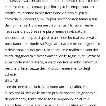
successivo varia in funzione dell’andamento climatico e del
numero di tripidi contati per fiore: più la temperatura si
innalza, favorendo la proliferazione dei tripidi, più si
accorcia, e viceversa; 2-3 tripidi per fiore non fanno alcun
danno, ma, se il loro numero aumenta, il lancio si rende
necessario e può essere più o meno ravvicinato al
precedente. In questi quattro anni non ho mai osservato i
tipici danni del tripide su fragola: striature bruno-argentate
e deformazioni dei petali, bronzature e malformazioni dei
frutti, rugginosità e deformazioni delle foglie e, se l’attacco
è particolarmente forte, aborto dei fiori e imbrunimenti e
perdita di lucentezza dei frutti con annerimento degli
acheni».
Gli afidi
Temibili nemici della fragola sono anche gli afidi, che
succhiano la linfa delle piante provocandone un generale
deperimento, tanto che le foglie appaiono ingiallite e
arrotolate; inoltre, mentre si nutrono, gli afidi producono