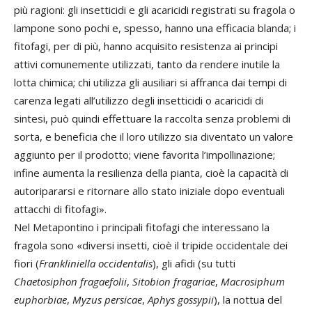
più ragioni: gli insetticidi e gli acaricidi registrati su fragola o
lampone sono pochi e, spesso, hanno una efficacia blanda; i
fitofagi, per di più, hanno acquisito resistenza ai principi
attivi comunemente utilizzati, tanto da rendere inutile la
lotta chimica; chi utilizza gli ausiliari si affranca dai tempi di
carenza legati all’utilizzo degli insetticidi o acaricidi di
sintesi, può quindi effettuare la raccolta senza problemi di
sorta, e beneficia che il loro utilizzo sia diventato un valore
aggiunto per il prodotto; viene favorita l’impollinazione;
infine aumenta la resilienza della pianta, cioè la capacità di
autoripararsi e ritornare allo stato iniziale dopo eventuali
attacchi di fitofagi».
Nel Metapontino i principali fitofagi che interessano la
fragola sono «diversi insetti, cioè il tripide occidentale dei
fiori (
Frankliniella occidentalis
), gli afidi (su tutti
Chaetosiphon fragaefolii
,
Sitobion fragariae
,
Macrosiphum
euphorbiae
,
Myzus persicae
,
Aphys gossypii
), la nottua del