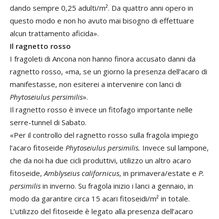
dando sempre 0,25 adulti/m². Da quattro anni opero in
questo modo e non ho avuto mai bisogno di effettuare
alcun trattamento aficida».
Il ragnetto rosso
I fragoleti di Ancona non hanno finora accusato danni da
ragnetto rosso, «ma, se un giorno la presenza dell’acaro di
manifestasse, non esiterei a intervenire con lanci di
Phytoseiulus persimilis
».
Il ragnetto rosso è invece un fitofago importante nelle
serre-tunnel di Sabato.
«Per il controllo del ragnetto rosso sulla fragola impiego
l’acaro fitoseide
Phytoseiulus persimilis.
Invece sul lampone,
che da noi ha due cicli produttivi, utilizzo un altro acaro
fitoseide,
Amblyseius californicus
, in primavera/estate e
P.
persimilis
in inverno. Su fragola inizio i lanci a gennaio, in
modo da garantire circa 15 acari fitoseidi/m² in totale.
L’utilizzo del fitoseide è legato alla presenza dell’acaro