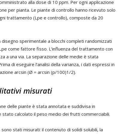
omministrato alla dose di 10 ppm. Per ogni applicazione
one per pianta. Le piante di controllo hanno ricevuto solo
ogni trattamento (Lpe e controllo), composte da 20
un disegno sperimentale a blocchi completi randomizzati
Lpe come fattore fisso. L’influenza del trattamento con
anza a una via. La separazione delle medie è stata
ima di eseguire l’analisi della varianza, i dati espressi in
zione arcsin (Ø = arcsin (p/100)1/2).
itativi misurati
one delle piante è stata annotata e suddivisa in
stato calcolato il peso medio dei frutti commerciabili.
 sono stati misurati: il contenuto di solidi solubili, la