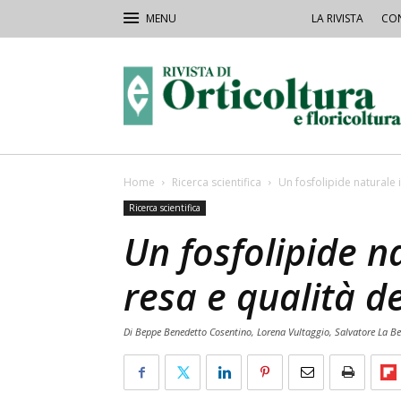
LA RIVISTA
CON
Rivista
Orticoltura
Home
Ricerca scientifica
Un fosfolipide naturale 
Ricerca scientifica
Un fosfolipide n
resa e qualità de
Di Beppe Benedetto Cosentino, Lorena Vultaggio, Salvatore La Be