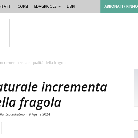
TATTI
CORSI
EDAGRICOLE
LIBRI
ABBONATI / RINN
incrementa resa e qualità della fragola
aturale incrementa
lla fragola
lla, Leo Sabatino
-
9 Aprile 2024