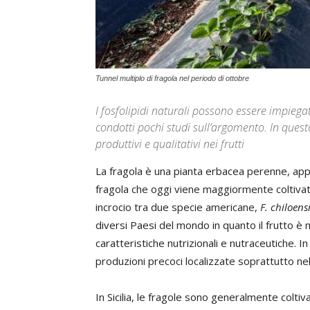
Tunnel multiplo di fragola nel periodo di ottobre
I fosfolipidi naturali possono essere impiegat
condotti pochi studi sull’argomento. In quest
produttivi e qualitativi nei frutti
La fragola è una pianta erbacea perenne, appa
fragola che oggi viene maggiormente coltiva
incrocio tra due specie americane,
F. chiloens
diversi Paesi del mondo in quanto il frutto è
caratteristiche nutrizionali e nutraceutiche. In I
produzioni precoci localizzate soprattutto nel
In Sicilia, le fragole sono generalmente colti