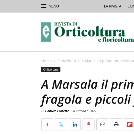
LA RIVISTA
CON
Rivista
Orticoltura
Home
Orticoltura
A Marsala il primo simposio su f
Orticoltura
A Marsala il pri
fragola e piccoli 
Di
Colture Protette
14 Ottobre 2022