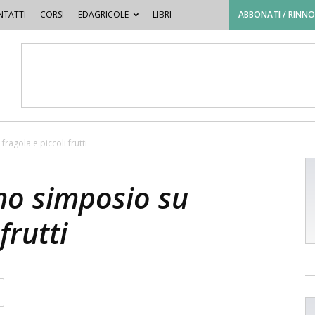
TATTI
CORSI
EDAGRICOLE
LIBRI
ABBONATI / RINN
ragola e piccoli frutti
mo simposio su
frutti