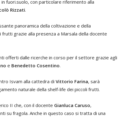
in fuori.suolo, con particolare riferimento alla
colò Rizzati
.
ssante panoramica della coltivazione e della
i frutti grazie alla presenza a Marsala della docente
ti offerti dalle ricerche in corso per il settore grazie agli
ino
e
Benedetto Cosentino
.
ntro Isvam alla cattedra di
Vittorio Farina
, sarà
mento naturale della shelf-life dei piccoli frutti.
rico II che, con il docente
Gianluca Caruso
,
anti su fragola. Anche in questo caso si tratta di una