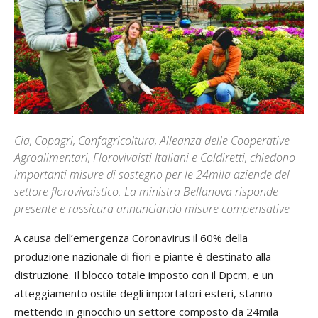
Cia, Copagri, Confagricoltura, Alleanza delle Cooperative
Agroalimentari, Florovivaisti Italiani e Coldiretti, chiedono
importanti misure di sostegno per le 24mila aziende del
settore florovivaistico. La ministra Bellanova risponde
presente e rassicura annunciando misure compensative
A causa dell’emergenza Coronavirus il 60% della
produzione nazionale di fiori e piante è destinato alla
distruzione. Il blocco totale imposto con il Dpcm, e un
atteggiamento ostile degli importatori esteri, stanno
mettendo in ginocchio un settore composto da 24mila