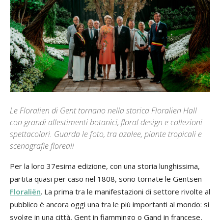
Le Floralien di Gent tornano nella storica Floralien Hall
con grandi allestimenti botanici, floral design e collezioni
spettacolari. Guarda le foto, tra azalee, piante tropicali e
scenografie floreali
Per la loro 37esima edizione, con una storia lunghissima,
partita quasi per caso nel 1808, sono tornate le Gentsen
Floraliën
. La prima tra le manifestazioni di settore rivolte al
pubblico è ancora oggi una tra le più importanti al mondo: si
svolge in una città, Gent in fiammingo o Gand in francese,