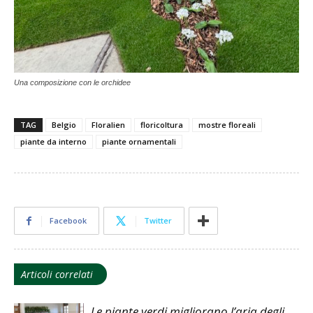
Una composizione con le orchidee
TAG
Belgio
Floralien
floricoltura
mostre floreali
piante da interno
piante ornamentali
Facebook
Twitter
Articoli correlati
Le piante verdi migliorano l’aria degli