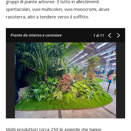
gruppi di piante arboree. Il tutto in allestimenti
spettacolari, vuoi multicolori, vuoi monocromi, alcuni
rasoterra, altri a tendere verso il soffitto.
Piante da interno e carnivore
1
di 11
Molti produttori (circa 250 le aziende che hanno