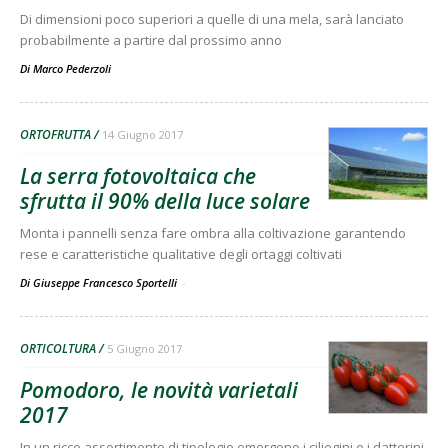
Di dimensioni poco superiori a quelle di una mela, sarà lanciato
probabilmente a partire dal prossimo anno
Di
Marco Pederzoli
ORTOFRUTTA
14 Giugno 2017
La serra fotovoltaica che
sfrutta il 90% della luce solare
Monta i pannelli senza fare ombra alla coltivazione garantendo
rese e caratteristiche qualitative degli ortaggi coltivati
Di Giuseppe Francesco Sportelli
-
ORTICOLTURA
5 Giugno 2017
Pomodoro, le novità varietali
2017
In un ricco assortimento di tipologie emergono i ciliegini e i datterini