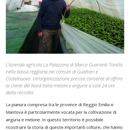
L’azienda agricola La Palazzina di Marco Guarienti Torello
nella bassa reggiana nei comuni di Gualtieri e
Castelnuovo. Un’organizzazione precisa consente di offrire
ai clienti del Nord Italia meloni e angurie a sole 24 ore
dalla raccolta
La pianura compresa tra le province di Reggio Emilia e
Mantova è particolarmente vocata per la coltivazione di
anguria e melone. In questo territorio è possibile
ricostruire la storia di queste importanti colture, che hanno