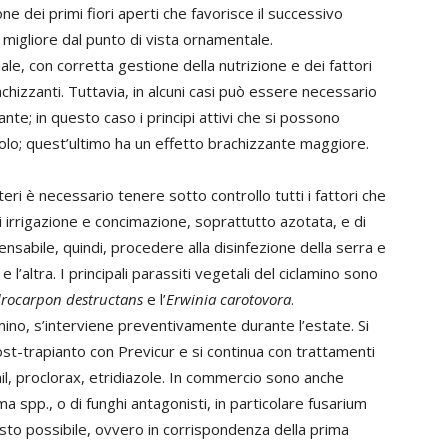
ne dei primi fiori aperti che favorisce il successivo
 migliore dal punto di vista ornamentale.
ale, con corretta gestione della nutrizione e dei fattori
achizzanti. Tuttavia, in alcuni casi può essere necessario
nte; in questo caso i principi attivi che si possono
olo; quest’ultimo ha un effetto brachizzante maggiore.
eri è necessario tenere sotto controllo tutti i fattori che
i irrigazione e concimazione, soprattutto azotata, e di
pensabile, quindi, procedere alla disinfezione della serra e
e l’altra. I principali parassiti vegetali del ciclamino sono
drocarpon destructans
e l’
Erwinia carotovora
.
amino, s’interviene preventivamente durante l’estate. Si
st-trapianto con Previcur e si continua con trattamenti
nil, proclorax, etridiazole. In commercio sono anche
a spp., o di funghi antagonisti, in particolare fusarium
esto possibile, ovvero in corrispondenza della prima