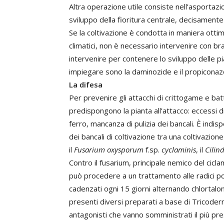
Altra operazione utile consiste nell’asportazio
sviluppo della fioritura centrale, decisamente
Se la coltivazione è condotta in maniera ottim
climatici, non è necessario intervenire con br
intervenire per contenere lo sviluppo delle pia
impiegare sono la daminozide e il propiconaz
La difesa
Per prevenire gli attacchi di crittogame e batt
predispongono la pianta all’attacco: eccessi d
ferro, mancanza di pulizia dei bancali. È indis
dei bancali di coltivazione tra una coltivazione 
il
Fusarium oxysporum
f.sp.
cyclaminis
, il
Cilin
Contro il fusarium, principale nemico del cicl
può procedere a un trattamento alle radici po
cadenzati ogni 15 giorni alternando chlortalo
presenti diversi preparati a base di Tricoderm
antagonisti che vanno somministrati il più pr