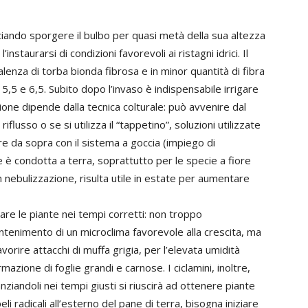
ciando sporgere il bulbo per quasi metà della sua altezza
nstaurarsi di condizioni favorevoli ai ristagni idrici. Il
lenza di torba bionda fibrosa e in minor quantità di fibra
5,5 e 6,5. Subito dopo l’invaso è indispensabile irrigare
azione dipende dalla tecnica colturale: può avvenire dal
riflusso o se si utilizza il “tappetino”, soluzioni utilizzate
re da sopra con il sistema a goccia (impiego di
e è condotta a terra, soprattutto per le specie a fiore
on nebulizzazione, risulta utile in estate per aumentare
are le piante nei tempi corretti: non troppo
nimento di un microclima favorevole alla crescita, ma
avorire attacchi di muffa grigia, per l’elevata umidità
mazione di foglie grandi e carnose. I ciclamini, inoltre,
ziandoli nei tempi giusti si riuscirà ad ottenere piante
i radicali all’esterno del pane di terra, bisogna iniziare