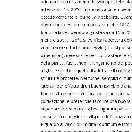
orientare correttamente lo sviluppo delle pian
attesta sui 18-20°C; in presenza di temperatur
eccessivamente e, quindi, a indebolirsi. Quand
dovrebbero essere compresi tra 14 e 18°C; val
fioritura la temperatura giusta va da 15 a 20°
mentre sopra i 26°C si verifica l’apertura del
ventilazione e forte ombreggio (che si posso
dimensioni), necessarie per contrastare le a
della pianta, facilitando l’allungamento dei pe
migliore sarebbe quella di adottare il cooling s
strutture protette. Nei tunnel semplici o mult
laterali, per effetto di un buon ricambio d’ar
tipo di situazione si verifica con minori prob
coltivazione, è preferibile favorire una buona
superiore del substrato; l’asciugatura parzi
consentirà un migliore sviluppo dell’apparato 
Riguardo ai valori di umidità l’optimum è intor
predispongono le piante agli attacchi fungini.