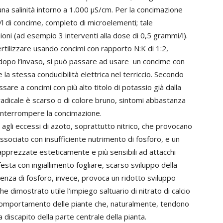
 una salinità intorno a 1.000 µS/cm. Per la concimazione
l di concime, completo di microelementi; tale
ioni (ad esempio 3 interventi alla dose di 0,5 grammi/l).
rtilizzare usando concimi con rapporto N:K di 1:2,
dopo l’invaso, si può passare ad usare un concime con
 stessa conducibilità elettrica nel terriccio. Secondo
sare a concimi con più alto titolo di potassio già dalla
radicale è scarso o di colore bruno, sintomi abbastanza
 interrompere la concimazione.
 agli eccessi di azoto, soprattutto nitrico, che provocano
ssociato con insufficiente nutrimento di fosforo, e un
apprezzate esteticamente e più sensibili ad attacchi
festa con ingiallimento fogliare, scarso sviluppo della
renza di fosforo, invece, provoca un ridotto sviluppo
nche dimostrato utile l’impiego saltuario di nitrato di calcio
 comportamento delle piante che, naturalmente, tendono
a discapito della parte centrale della pianta.