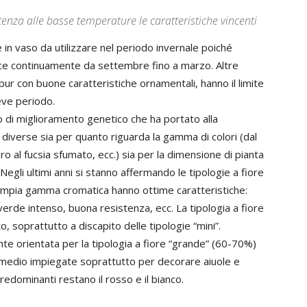
tenza alle basse temperature le caratteristiche vincenti
e in vaso da utilizzare nel periodo invernale poiché
sce continuamente da settembre fino a marzo. Altre
 pur con buone caratteristiche ornamentali, hanno il limite
reve periodo.
o di miglioramento genetico che ha portato alla
e diverse sia per quanto riguarda la gamma di colori (dal
ro al fucsia sfumato, ecc.) sia per la dimensione di pianta
. Negli ultimi anni si stanno affermando le tipologie a fiore
’ampia gamma cromatica hanno ottime caratteristiche:
verde intenso, buona resistenza, ecc. La tipologia a fiore
 soprattutto a discapito delle tipologie “mini”.
e orientata per la tipologia a fiore “grande” (60-70%)
/o medio impiegate soprattutto per decorare aiuole e
redominanti restano il rosso e il bianco.