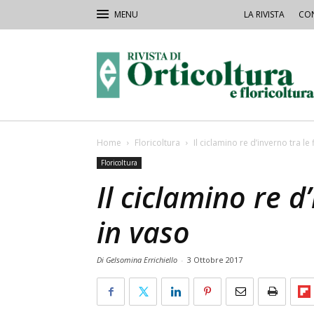
LA RIVISTA
CON
Rivista
Orticoltura
Home
Floricoltura
Il ciclamino re d’inverno tra le 
Floricoltura
Il ciclamino re d’
in vaso
Di Gelsomina Errichiello
-
3 Ottobre 2017