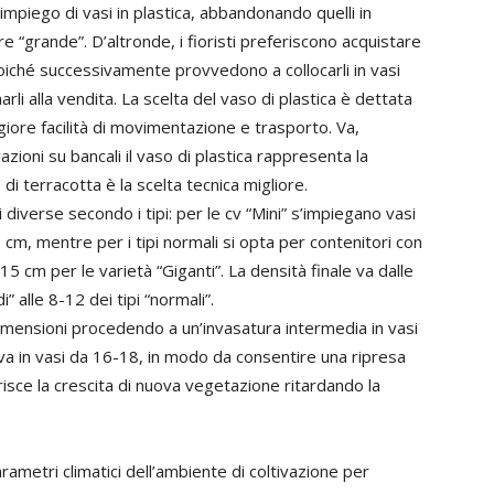
’impiego di vasi in plastica, abbandonando quelli in
iore “grande”. D’altronde, i fioristi preferiscono acquistare
a poiché successivamente provvedono a collocarli in vasi
rli alla vendita. La scelta del vaso di plastica è dettata
ggiore facilità di movimentazione e trasporto. Va,
ioni su bancali il vaso di plastica rappresenta la
 di terracotta è la scelta tecnica migliore.
i diverse secondo i tipi: per le cv “Mini” s’impiegano vasi
 cm, mentre per i tipi normali si opta per contenitori con
5 cm per le varietà “Giganti”. La densità finale va dalle
” alle 8-12 dei tipi “normali”.
dimensioni procedendo a un’invasatura intermedia in vasi
va in vasi da 16-18, in modo da consentire una ripresa
risce la crescita di nuova vegetazione ritardando la
rametri climatici dell’ambiente di coltivazione per