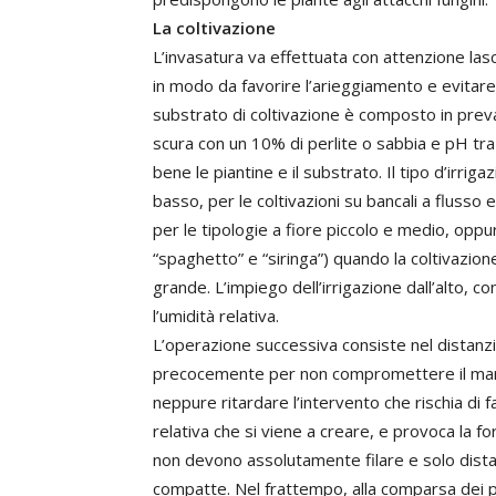
La coltivazione
L’invasatura va effettuata con attenzione las
in modo da favorire l’arieggiamento e evitare l’i
substrato di coltivazione è composto in preva
scura con un 10% di perlite o sabbia e pH tra 
bene le piantine e il substrato. Il tipo d’irrig
basso, per le coltivazioni su bancali a flusso e 
per le tipologie a fiore piccolo e medio, oppu
“spaghetto” e “siringa”) quando la coltivazion
grande. L’impiego dell’irrigazione dall’alto, c
l’umidità relativa.
L’operazione successiva consiste nel distanzi
precocemente per non compromettere il mante
neppure ritardare l’intervento che rischia di f
relativa che si viene a creare, e provoca la for
non devono assolutamente filare e solo distan
compatte. Nel frattempo, alla comparsa dei pel