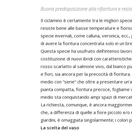
Buona predisposizione alla rifioritura e resis
Il ciclamino è certamente tra le migliori speci
resiste bene alle basse temperature e fiori
specie invernali, come calluna, veronica, ecc.,
di avere la fioritura concentrata solo in un b
Questa specie ha usufruito dell’intenso lavor
costituzione di nuovi ibridi con caratteristich
rosso scarlatto al salmone vivo, dal bianco pu
e fiori, sia ancora per la precocità di fioritura
medio con “serie” che oltre a presentare un
pianta compatta, fioritura precoce, fogliame 
medio sta conquistando ampi spazi di mercato,
La richiesta, comunque, è ancora maggiorment
che, a differenza di quelle a fiore piccolo e
giardini, è omaggiata singolarmente; i colori p
La scelta del vaso