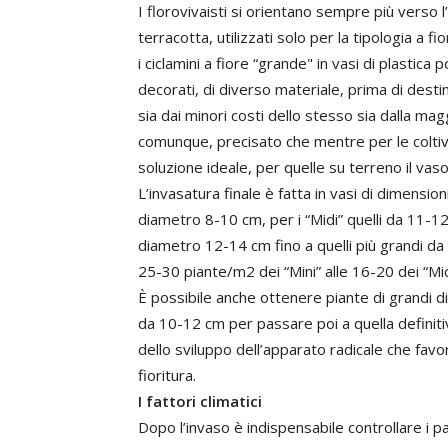
I florovivaisti si orientano sempre più verso l
terracotta, utilizzati solo per la tipologia a f
i ciclamini a fiore “grande" in vasi di plastic
decorati, di diverso materiale, prima di destina
sia dai minori costi dello stesso sia dalla ma
comunque, precisato che mentre per le coltivaz
soluzione ideale, per quelle su terreno il vaso
L’invasatura finale è fatta in vasi di dimension
diametro 8-10 cm, per i “Midi” quelli da 11-12
diametro 12-14 cm fino a quelli più grandi da 1
25-30 piante/m2 dei “Mini” alle 16-20 dei “Midi
È possibile anche ottenere piante di grandi 
da 10-12 cm per passare poi a quella definiti
dello sviluppo dell’apparato radicale che favo
fioritura.
I fattori climatici
Dopo l’invaso è indispensabile controllare i pa