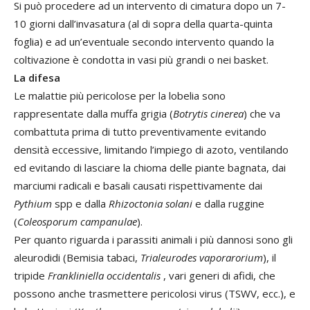
Si può procedere ad un intervento di cimatura dopo un 7-
10 giorni dall’invasatura (al di sopra della quarta-quinta
foglia) e ad un’eventuale secondo intervento quando la
coltivazione è condotta in vasi più grandi o nei basket.
La difesa
Le malattie più pericolose per la lobelia sono
rappresentate dalla muffa grigia (
Botrytis cinerea
) che va
combattuta prima di tutto preventivamente evitando
densità eccessive, limitando l’impiego di azoto, ventilando
ed evitando di lasciare la chioma delle piante bagnata, dai
marciumi radicali e basali causati rispettivamente dai
Pythium
spp e dalla
Rhizoctonia solani
e dalla ruggine
(
Coleosporum campanulae
).
Per quanto riguarda i parassiti animali i più dannosi sono gli
aleurodidi (Bemisia tabaci,
Trialeurodes vaporarorium
), il
tripide
Frankliniella occidentalis
, vari generi di afidi, che
possono anche trasmettere pericolosi virus (TSWV, ecc.), e