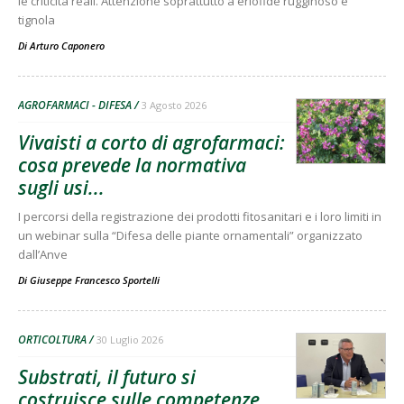
le criticità reali. Attenzione soprattutto a eriofide rugginoso e
tignola
Di
Arturo Caponero
AGROFARMACI - DIFESA
3 Agosto 2026
Vivaisti a corto di agrofarmaci:
cosa prevede la normativa
sugli usi...
I percorsi della registrazione dei prodotti fitosanitari e i loro limiti in
un webinar sulla “Difesa delle piante ornamentali” organizzato
dall’Anve
Di
Giuseppe Francesco Sportelli
ORTICOLTURA
30 Luglio 2026
Substrati, il futuro si
costruisce sulle competenze