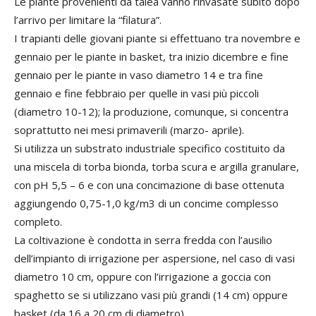
Le piante provenienti da talea vanno rinvasate subito dopo
l’arrivo per limitare la “filatura”.
I trapianti delle giovani piante si effettuano tra novembre e
gennaio per le piante in basket, tra inizio dicembre e fine
gennaio per le piante in vaso diametro 14 e tra fine
gennaio e fine febbraio per quelle in vasi più piccoli
(diametro 10-12); la produzione, comunque, si concentra
soprattutto nei mesi primaverili (marzo- aprile).
Si utilizza un substrato industriale specifico costituito da
una miscela di torba bionda, torba scura e argilla granulare,
con pH 5,5 – 6 e con una concimazione di base ottenuta
aggiungendo 0,75-1,0 kg/m3 di un concime complesso
completo.
La coltivazione è condotta in serra fredda con l’ausilio
dell’impianto di irrigazione per aspersione, nel caso di vasi
diametro 10 cm, oppure con l’irrigazione a goccia con
spaghetto se si utilizzano vasi più grandi (14 cm) oppure
basket (da 16 a 20 cm di diametro).