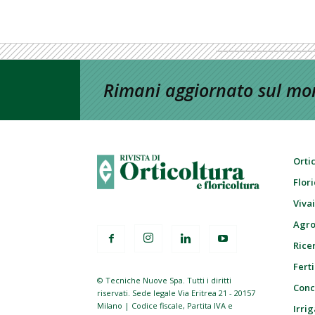
Rimani aggiornato sul mon
Orti
Flor
Viva
Agro
Ricer
Ferti
© Tecniche Nuove Spa. Tutti i diritti
Conc
riservati. Sede legale Via Eritrea 21 - 20157
Milano | Codice fiscale, Partita IVA e
Irrig