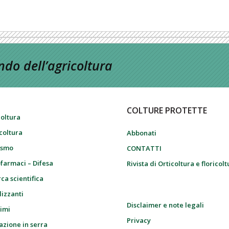
do dell’agricoltura
COLTURE PROTETTE
coltura
icoltura
Abbonati
ismo
CONTATTI
farmaci – Difesa
Rivista di Orticoltura e floricol
ca scientifica
lizzanti
Disclaimer e note legali
imi
Privacy
azione in serra