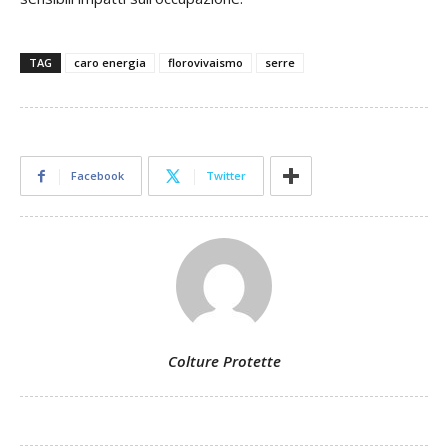
TAG
caro energia
florovivaismo
serre
Facebook
Twitter
Colture Protette