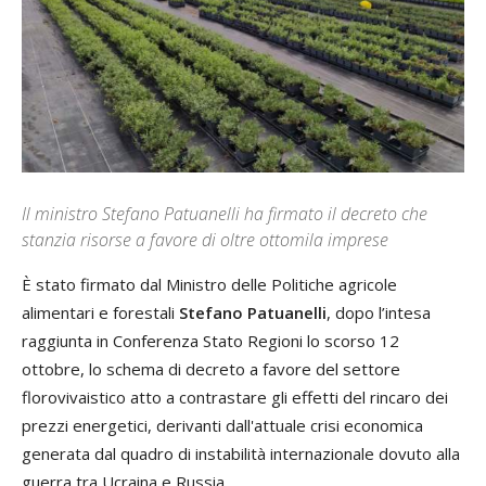
Il ministro Stefano Patuanelli ha firmato il decreto che
stanzia risorse a favore di oltre ottomila imprese
È stato firmato dal Ministro delle Politiche agricole
alimentari e forestali
Stefano Patuanelli
, dopo l’intesa
raggiunta in Conferenza Stato Regioni lo scorso 12
ottobre, lo schema di decreto a favore del settore
florovivaistico atto a contrastare gli effetti del rincaro dei
prezzi energetici, derivanti dall'attuale crisi economica
generata dal quadro di instabilità internazionale dovuto alla
guerra tra Ucraina e Russia.