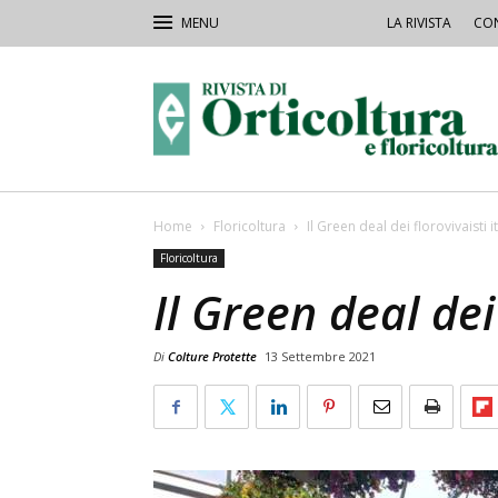
LA RIVISTA
CON
Rivista
Orticoltura
Home
Floricoltura
Il Green deal dei florovivaisti it
Floricoltura
Il Green deal dei 
Di
Colture Protette
13 Settembre 2021