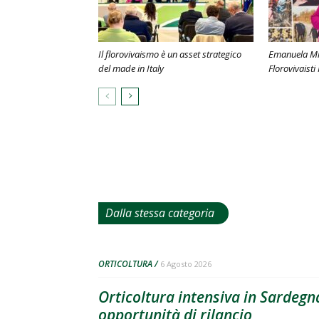
Il florovivaismo è un asset strategico
Emanuela Mi
del made in Italy
Florovivaisti 
Dalla stessa categoria
ORTICOLTURA
6 Agosto 2026
Orticoltura intensiva in Sardegna
opportunità di rilancio