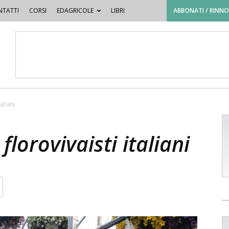
TATTI
CORSI
EDAGRICOLE
LIBRI
ABBONATI / RINN
aliani
florovivaisti italiani