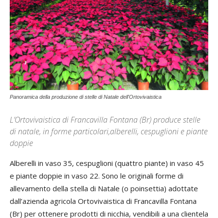
Panoramica della produzione di stelle di Natale dell'Ortovivaistica
L’Ortovivaistica di Francavilla Fontana (Br) produce stelle
di natale, in forme particolari,alberelli, cespuglioni e piante
doppie
Alberelli in vaso 35, cespuglioni (quattro piante) in vaso 45
e piante doppie in vaso 22. Sono le originali forme di
allevamento della stella di Natale (o poinsettia) adottate
dall’azienda agricola Ortovivaistica di Francavilla Fontana
(Br) per ottenere prodotti di nicchia, vendibili a una clientela