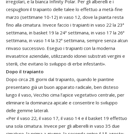
irregolari, e la bianca Infinity Polar. Per gli alberelli e i
cespuglioni il trapianto delle talee lo effettuo a metà-fine
marzo (settimane 10-12) in vaso 12, dove la pianta resta
fino alla cimatura. Invece faccio i trapianti in vaso 22 la 23ª
settimana, in basket 19 la 24ª settimana, in vaso 17 la 26ª
settimana, in vaso 14 la 32ª settimana, sempre senza alcun
rinvaso successivo. Eseguo i trapianti con la moderna
invasatrice aziendale, utilizzando idonei substrati vergini e
sterili, che evitano lo sviluppo di erbe infestanti».
Dopo il trapianto
Dopo circa 28 giorni dal trapianto, quando le piantine
presentano già un buon apparato radicale, ben disteso
lungo il vaso, Vecchio cima l’apice vegetativo centrale, per
eliminare la dominanza apicale e consentire lo sviluppo
delle gemme laterali.
«Per il vaso 22, il vaso 17, il vaso 14 e il basket 19 effettuo
una sola cimatura. Invece per gli alberelli in vaso 35 due
cimature, la prima a giugno, la seconda entro il 15 agosto;