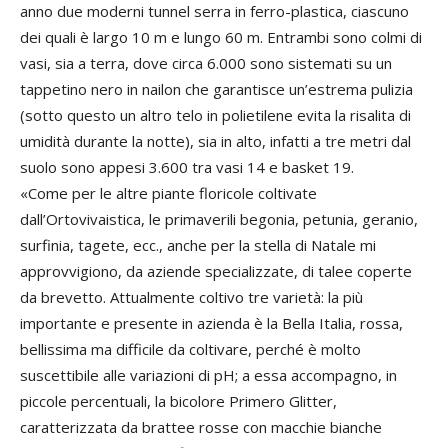
anno due moderni tunnel serra in ferro-plastica, ciascuno
dei quali è largo 10 m e lungo 60 m. Entrambi sono colmi di
vasi, sia a terra, dove circa 6.000 sono sistemati su un
tappetino nero in nailon che garantisce un’estrema pulizia
(sotto questo un altro telo in polietilene evita la risalita di
umidità durante la notte), sia in alto, infatti a tre metri dal
suolo sono appesi 3.600 tra vasi 14 e basket 19.
«Come per le altre piante floricole coltivate
dall’Ortovivaistica, le primaverili begonia, petunia, geranio,
surfinia, tagete, ecc., anche per la stella di Natale mi
approvvigiono, da aziende specializzate, di talee coperte
da brevetto. Attualmente coltivo tre varietà: la più
importante e presente in azienda è la Bella Italia, rossa,
bellissima ma difficile da coltivare, perché è molto
suscettibile alle variazioni di pH; a essa accompagno, in
piccole percentuali, la bicolore Primero Glitter,
caratterizzata da brattee rosse con macchie bianche