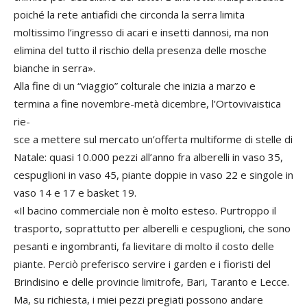
poiché la rete antiafidi che circonda la serra limita
moltissimo l’ingresso di acari e insetti dannosi, ma non
elimina del tutto il rischio della presenza delle mosche
bianche in serra».
Alla fine di un “viaggio” colturale che inizia a marzo e
termina a fine novembre-metà dicembre, l’Ortovivaistica
rie­-
sce a mettere sul mercato un’offerta multiforme di stelle di
Natale: quasi 10.000 pezzi all’anno fra alberelli in vaso 35,
cespuglioni in vaso 45, piante doppie in vaso 22 e singole in
vaso 14 e 17 e basket 19.
«Il bacino commerciale non è molto esteso. Purtroppo il
trasporto, soprattutto per alberelli e cespuglioni, che sono
pesanti e ingombranti, fa lievitare di molto il costo delle
piante. Perciò preferisco servire i garden e i fioristi del
Brindisino e delle provincie limitrofe, Bari, Taranto e Lecce.
Ma, su richiesta, i miei pezzi pregiati possono andare