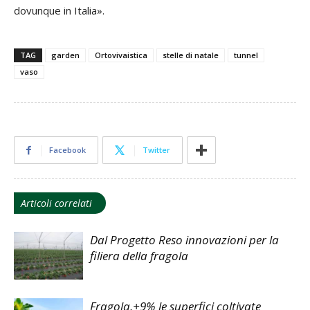
dovunque in Italia».
TAG
garden
Ortovivaistica
stelle di natale
tunnel
vaso
Facebook
Twitter
Articoli correlati
Dal Progetto Reso innovazioni per la
filiera della fragola
Fragola,+9% le superfici coltivate