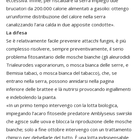
eccessiva. Infine, per riscaldare la serra impiego due
bruciatori da 200.000 calorie alimentati a gasolio: ottengo
un’uniforme distribuzione del calore nella serra
canalizzando l’aria calda in due apposite condotte».
La difesa
Se è relativamente facile prevenire attacchi fungini, è più
complesso risolvere, sempre preventivamente, il serio
problema fitosanitario delle mosche bianche (gli aleurodidi
Trialeurodes vaporariorum, o mosca bianca delle serre, e
Bemisia tabaci, o mosca bianca del tabacco), che, se
entrano nella serra, possono annidarsi nella pagina
inferiore delle brattee e là nutrirsi provocando ingiallimenti
e indebolendo la pianta.
«In un primo tempo intervengo con la lotta biologica,
impiegando l’acaro fitoseide predatore Amblyseius swirskii
che agisce sulle uova e blocca la riproduzione delle mosche
bianche; solo a fine ottobre intervengo con un trattamento
chimico per debellarle del tutto. È una lotta indispensabile