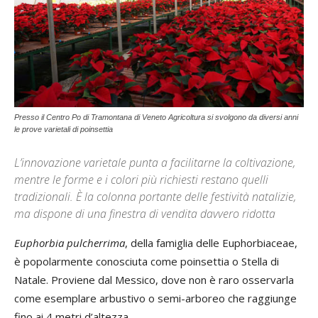
Presso il Centro Po di Tramontana di Veneto Agricoltura si svolgono da diversi anni
le prove varietali di poinsettia
L’innovazione varietale punta a facilitarne la coltivazione,
mentre le forme e i colori più richiesti restano quelli
tradizionali. È la colonna portante delle festività natalizie,
ma dispone di una finestra di vendita davvero ridotta
Euphorbia pulcherrima
, della famiglia delle Euphorbiaceae,
è popolarmente conosciuta come poinsettia o Stella di
Natale. Proviene dal Messico, dove non è raro osservarla
come esemplare arbustivo o semi-arboreo che raggiunge
fino ai 4 metri d’altezza.