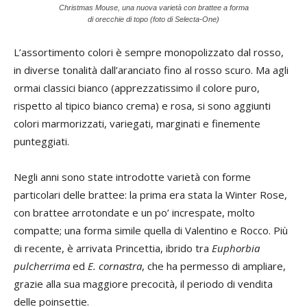
Christmas Mouse, una nuova varietà con brattee a forma
di orecchie di topo (foto di Selecta-One)
L’assortimento colori è sempre monopolizzato dal rosso,
in diverse tonalità dall’aranciato fino al rosso scuro. Ma agli
ormai classici bianco (apprezzatissimo il colore puro,
rispetto al tipico bianco crema) e rosa, si sono aggiunti
colori marmorizzati, variegati, marginati e finemente
punteggiati.
Negli anni sono state introdotte varietà con forme
particolari delle brattee: la prima era stata la Winter Rose,
con brattee arrotondate e un po’ increspate, molto
compatte; una forma simile quella di Valentino e Rocco. Più
di recente, è arrivata Princettia, ibrido tra
Euphorbia
pulcherrima
ed
E. cornastra
, che ha permesso di ampliare,
grazie alla sua maggiore precocità, il periodo di vendita
delle poinsettie.