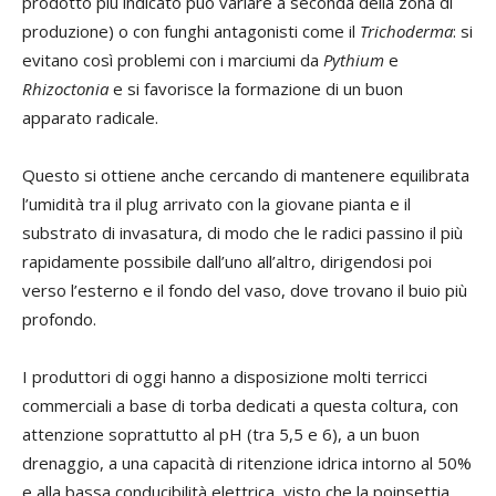
prodotto più indicato può variare a seconda della zona di
produzione) o con funghi antagonisti come il
Trichoderma
: si
evitano così problemi con i marciumi da
Pythium
e
Rhizoctonia
e si favorisce la formazione di un buon
apparato radicale.
Questo si ottiene anche cercando di mantenere equilibrata
l’umidità tra il plug arrivato con la giovane pianta e il
substrato di invasatura, di modo che le radici passino il più
rapidamente possibile dall’uno all’altro, dirigendosi poi
verso l’esterno e il fondo del vaso, dove trovano il buio più
profondo.
I produttori di oggi hanno a disposizione molti terricci
commerciali a base di torba dedicati a questa coltura, con
attenzione soprattutto al pH (tra 5,5 e 6), a un buon
drenaggio, a una capacità di ritenzione idrica intorno al 50%
e alla bassa conducibilità elettrica, visto che la poinsettia