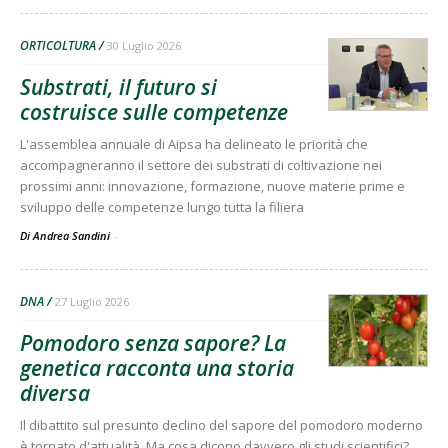
ORTICOLTURA
30 Luglio 2026
Substrati, il futuro si
costruisce sulle competenze
L'assemblea annuale di Aipsa ha delineato le priorità che
accompagneranno il settore dei substrati di coltivazione nei
prossimi anni: innovazione, formazione, nuove materie prime e
sviluppo delle competenze lungo tutta la filiera
Di Andrea Sandini
-
DNA
27 Luglio 2026
Pomodoro senza sapore? La
genetica racconta una storia
diversa
Il dibattito sul presunto declino del sapore del pomodoro moderno
è tornato d'attualità. Ma cosa dicono davvero gli studi scientifici?