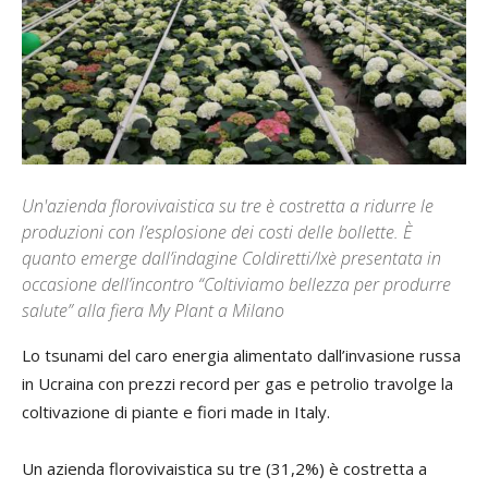
Un'azienda florovivaistica su tre è costretta a ridurre le
produzioni con l’esplosione dei costi delle bollette. È
quanto emerge dall’indagine Coldiretti/Ixè presentata in
occasione dell’incontro “Coltiviamo bellezza per produrre
salute” alla fiera My Plant a Milano
Lo tsunami del caro energia alimentato dall’invasione russa
in Ucraina con prezzi record per gas e petrolio travolge la
coltivazione di piante e fiori made in Italy.
Un azienda florovivaistica su tre (31,2%) è costretta a