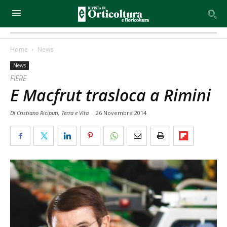
Home
News
News
FIERE
E Macfrut trasloca a Rimini
Di Cristiano Riciputi, Terra e Vita
-
26 Novembre 2014