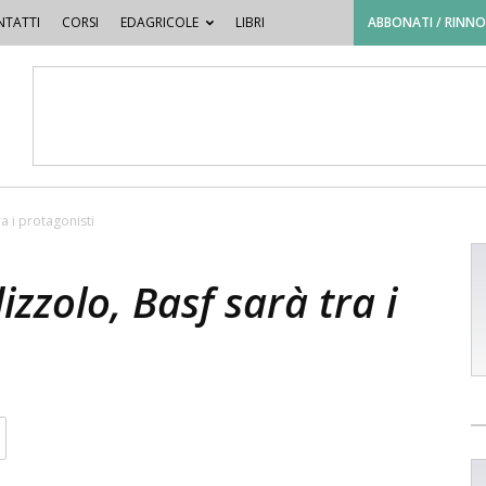
TATTI
CORSI
EDAGRICOLE
LIBRI
ABBONATI / RINN
ra i protagonisti
izzolo, Basf sarà tra i