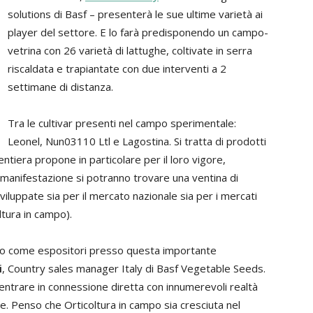
solutions di Basf – presenterà le sue ultime varietà ai
player del settore. E lo farà predisponendo un campo-
vetrina con 26 varietà di lattughe, coltivate in serra
riscaldata e trapiantate con due interventi a 2
settimane di distanza.
Tra le cultivar presenti nel campo sperimentale:
Leonel, Nun03110 Ltl e Lagostina. Si tratta di prodotti
mentiera propone in particolare per il loro vigore,
a manifestazione si potranno trovare una ventina di
viluppate sia per il mercato nazionale sia per i mercati
ltura in campo).
amo come espositori presso questa importante
i
, Country sales manager Italy di Basf Vegetable Seeds.
 entrare in connessione diretta con innumerevoli realtà
le. Penso che Orticoltura in campo sia cresciuta nel