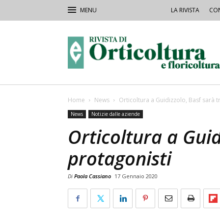
LA RIVISTA
CON
Rivista
Orticoltura
Home
News
Orticoltura a Guidizzolo, Basf sarà t
News
Notizie dalle aziende
Orticoltura a Guid
protagonisti
Di
Paola Cassiano
17 Gennaio 2020