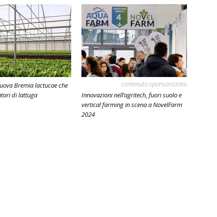
contenuto sponsorizzato
nuova Bremia lactucae che
atori di lattuga
Innovazioni nell’agritech, fuori suolo e
vertical farming in scena a NovelFarm
2024