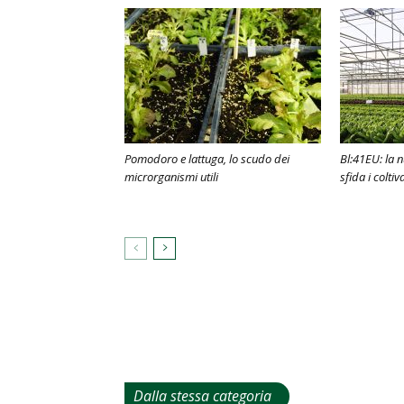
Pomodoro e lattuga, lo scudo dei
Bl:41EU: la 
microrganismi utili
sfida i coltiv
Dalla stessa categoria