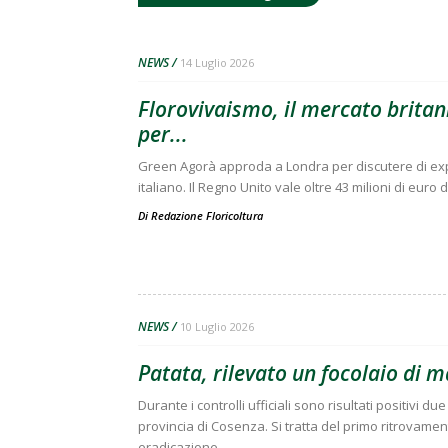
NEWS
14 Luglio 2026
Florovivaismo, il mercato britann
per...
Green Agorà approda a Londra per discutere di expo
italiano. Il Regno Unito vale oltre 43 milioni di euro 
Di
Redazione Floricoltura
NEWS
10 Luglio 2026
Patata, rilevato un focolaio di 
Durante i controlli ufficiali sono risultati positivi 
provincia di Cosenza. Si tratta del primo ritrovament
eradicazione