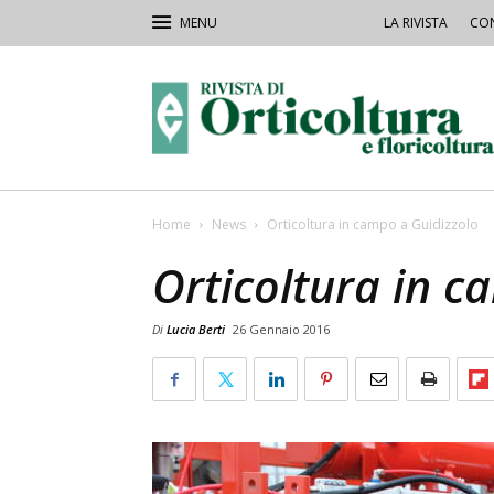
LA RIVISTA
CON
Rivista
Orticoltura
Home
News
Orticoltura in campo a Guidizzolo
Orticoltura in c
Di
Lucia Berti
26 Gennaio 2016