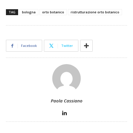
TAG
bologna
orto botanico
ristrutturazione orto botanico
Facebook
Twitter
Paola Cassiano