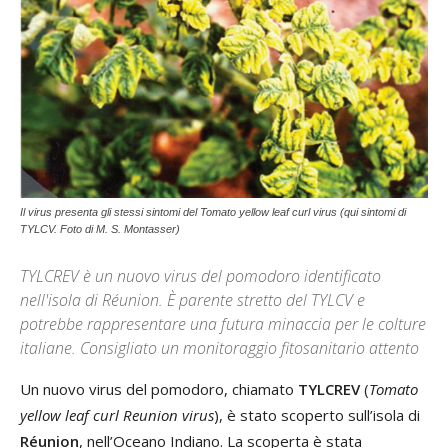
Il virus presenta gli stessi sintomi del Tomato yellow leaf curl virus (qui sintomi di
TYLCV. Foto di M. S. Montasser)
TYLCREV è un nuovo virus del pomodoro identificato
nell'isola di Réunion. È parente stretto del TYLCV e
potrebbe rappresentare una futura minaccia per le colture
italiane. Consigliato un monitoraggio fitosanitario attento
Un nuovo virus del pomodoro, chiamato
TYLCREV
(
Tomato
yellow leaf curl Reunion virus
), è stato scoperto sull’isola di
Réunion
, nell’Oceano Indiano. La scoperta è stata