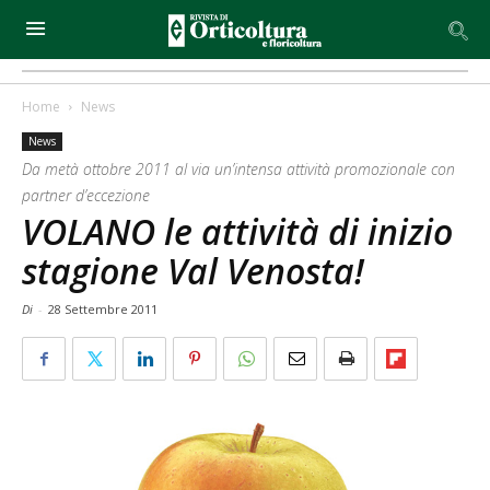
Home
News
News
Da metà ottobre 2011 al via un’intensa attività promozionale con
partner d’eccezione
VOLANO le attività di inizio
stagione Val Venosta!
Di
-
28 Settembre 2011