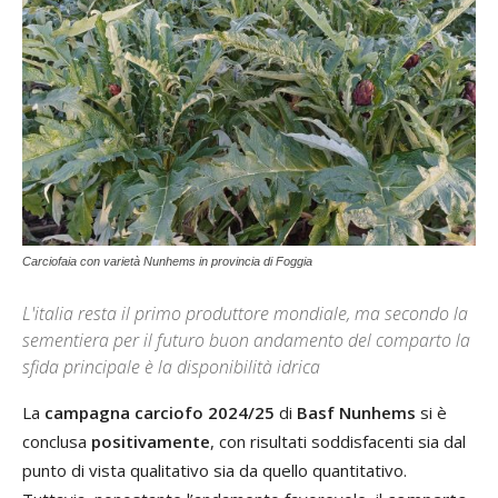
Carciofaia con varietà Nunhems in provincia di Foggia
L'italia resta il primo produttore mondiale, ma secondo la
sementiera per il futuro buon andamento del comparto la
sfida principale è la disponibilità idrica
La
campagna carciofo 2024/25
di
Basf Nunhems
si è
conclusa
positivamente
, con risultati soddisfacenti sia dal
punto di vista qualitativo sia da quello quantitativo.