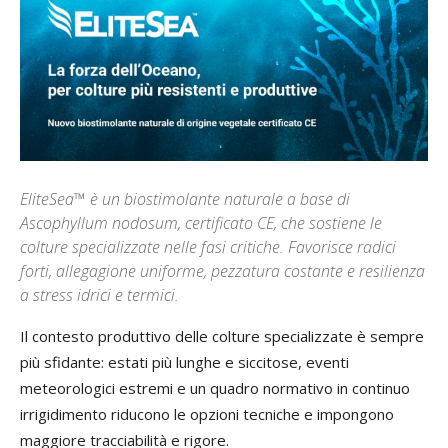
EliteSea™ è un biostimolante naturale a base di
Ascophyllum nodosum, certificato CE, che sostiene le
colture specializzate nelle fasi critiche. Favorisce radici
forti, allegagione uniforme, pezzatura costante e resilienza
a stress idrici e termici.
Il contesto produttivo delle colture specializzate è sempre
più sfidante: estati più lunghe e siccitose, eventi
meteorologici estremi e un quadro normativo in continuo
irrigidimento riducono le opzioni tecniche e impongono
maggiore tracciabilità e rigore.