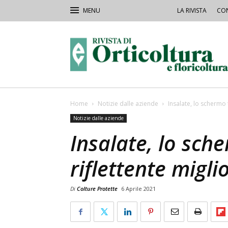
LA RIVISTA
CON
Rivista
Orticoltura
Home
Notizie dalle aziende
Insalate, lo schermo 
Notizie dalle aziende
Insalate, lo sch
riflettente migli
Di
Colture Protette
6 Aprile 2021