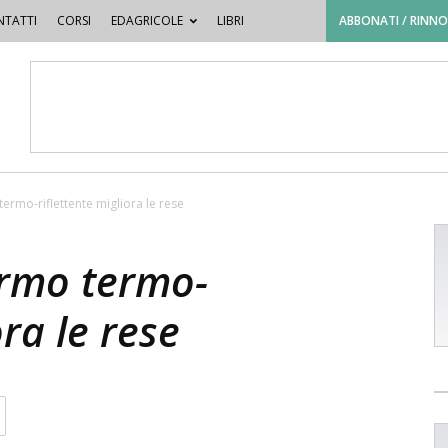
TATTI
CORSI
EDAGRICOLE
LIBRI
ABBONATI / RINN
termo-riflettente migliora le rese
ermo termo-
ora le rese