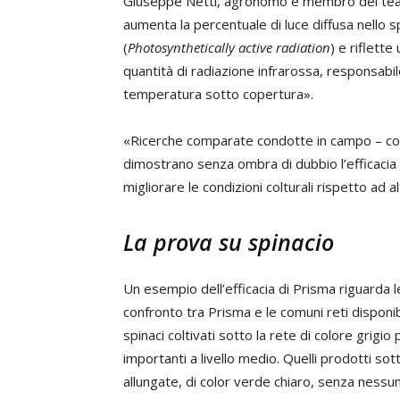
Giuseppe Netti, agronomo e membro del tea
aumenta la percentuale di luce diffusa nello 
(
Photosynthetically active radiation
) e riflett
quantità di radiazione infrarossa, responsabi
temperatura sotto copertura».
«Ricerche comparate condotte in campo – con
dimostrano senza ombra di dubbio l’efficacia 
migliorare le condizioni colturali rispetto ad a
La prova su spinacio
Un esempio dell’efficacia di Prisma riguarda le
confronto tra Prisma e le comuni reti disponibi
spinaci coltivati sotto la rete di colore grigi
importanti a livello medio. Quelli prodotti so
allungate, di color verde chiaro, senza nessuna