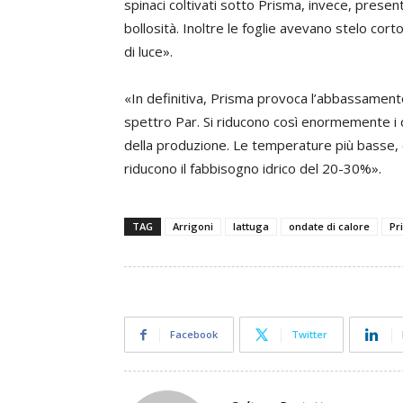
spinaci coltivati sotto Prisma, invece, prese
bollosità. Inoltre le foglie avevano stelo cort
di luce».
«In definitiva, Prisma provoca l’abbassamento
spettro Par. Si riducono così enormemente i d
della produzione. Le temperature più basse, o
riducono il fabbisogno idrico del 20-30%».
TAG
Arrigoni
lattuga
ondate di calore
Pr
Facebook
Twitter