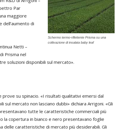
m R&D di Arrigoni –
spettro Par
e una maggiore
le dell’aumento di
Schermo termo-riflettente Prisma su una
coltivazione di insalata baby leaf
tinua Netti –
di Prisma nel
ltre soluzioni disponibili sul mercato».
 prove su spinacio. «I risultati qualitativi emersi dal
li sul mercato non lasciano dubbi» dichiara Arrigoni. «Gli
o presentavano tutte le caratteristiche commerciali più
tto la copertura in bianco e nero presentavano foglie
 delle caratteristiche di mercato più desiderabili. Gli