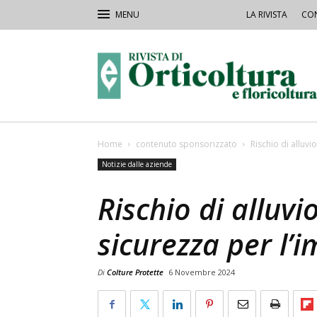
LA RIVISTA
CON
Rivista
Orticoltura
Home
contenuto sponsorizzato
Rischio di alluvi
Notizie dalle aziende
Rischio di alluvi
sicurezza per l’
Di
Colture Protette
6 Novembre 2024