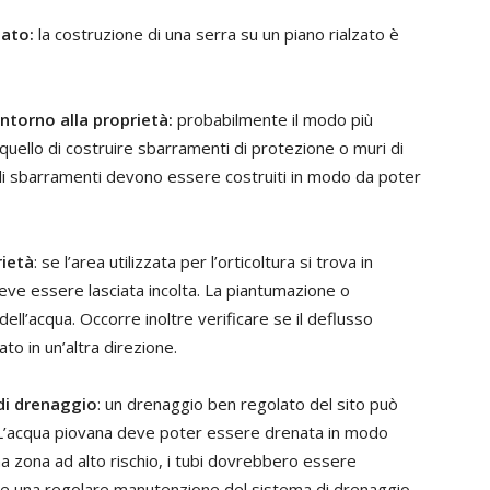
zato:
la costruzione di una serra su un piano rialzato è
ntorno alla proprietà:
probabilmente il modo più
quello di costruire sbarramenti di protezione o muri di
 Gli sbarramenti devono essere costruiti in modo da poter
rietà
: se l’area utilizzata per l’orticoltura si trova in
deve essere lasciata incolta. La piantumazione o
ell’acqua. Occorre inoltre verificare se il deflusso
to in un’altra direzione.
di drenaggio
: un drenaggio ben regolato del sito può
L’acqua piovana deve poter essere drenata in modo
una zona ad alto rischio, i tubi dovrebbero essere
che una regolare manutenzione del sistema di drenaggio