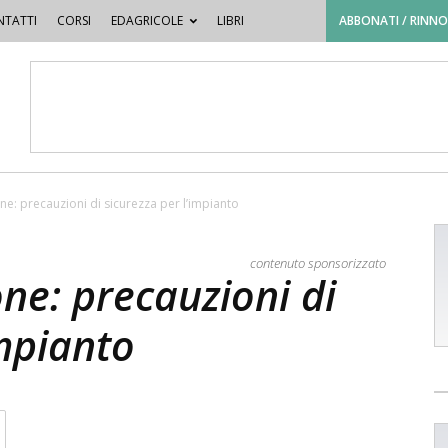
TATTI
CORSI
EDAGRICOLE
LIBRI
ABBONATI / RINN
one: precauzioni di sicurezza per l’impianto
contenuto sponsorizzato
one: precauzioni di
impianto