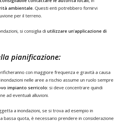
consigliabile contattare le autorità locali
, in
orità ambientale
. Questi enti potrebbero fornirvi
luvione per il terreno.
ondazioni, si consiglia di
utilizzare un’applicazione di
lla pianificazione:
i verificheranno con maggiore frequenza e gravità a causa
e inondazioni nelle aree a rischio assume un ruolo sempre
ovo impianto serricolo
: si deve concentrare quindi
ne ad eventuali alluvioni.
ggetta a inondazioni, se si trova ad esempio in
na a bassa quota, è necessario prendere in considerazione