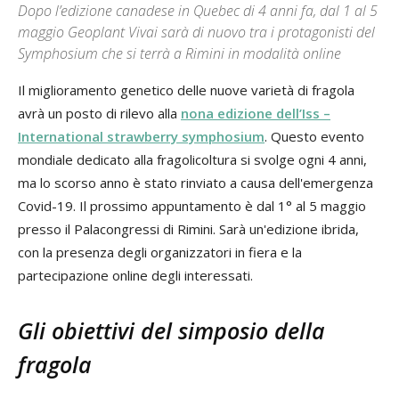
Dopo l’edizione canadese in Quebec di 4 anni fa, dal 1 al 5
maggio Geoplant Vivai sarà di nuovo tra i protagonisti del
Symphosium che si terrà a Rimini in modalità online
Il miglioramento genetico delle nuove varietà di fragola
avrà un posto di rilevo alla
nona edizione dell’Iss –
International strawberry symphosium
. Questo evento
mondiale dedicato alla fragolicoltura si svolge ogni 4 anni,
ma lo scorso anno è stato rinviato a causa dell'emergenza
Covid-19. Il prossimo appuntamento è dal 1° al 5 maggio
presso il Palacongressi di Rimini. Sarà un'edizione ibrida,
con la presenza degli organizzatori in fiera e la
partecipazione online degli interessati.
Gli obiettivi del simposio della
fragola