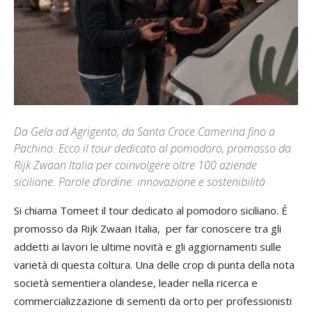
Da Gela ad Agrigento, da Santa Croce Camerina fino a
Pachino. Ecco il tour dedicato al pomodoro, promosso da
Rijk Zwaan Italia per coinvolgere oltre 100 aziende
siciliane. Parole d’ordine: innovazione e sostenibilità
Si chiama Tomeet il tour dedicato al pomodoro siciliano. É
promosso da Rijk Zwaan Italia, per far conoscere tra gli
addetti ai lavori le ultime novità e gli aggiornamenti sulle
varietà di questa coltura. Una delle crop di punta della nota
società sementiera olandese, leader nella ricerca e
commercializzazione di sementi da orto per professionisti