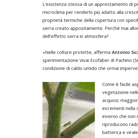
L’esistenza stessa di un apprestamento di prot
microclima per renderlo più adatto alla crescit
proprietà termiche della copertura con specific
serra creato appositamente. Perché mai all
dell’effetto serra in atmosfera?
«Nelle colture protette, afferma
Antonio Sic
sperimentazione Vivai Ecofaber di Pachino (
condizione di caldo-umido che ormai imperver
Come è facile as
vegetazione nell
acquosi; maggiore
incrementi nella 
inverno che non 
riproducono radd
batterica e virale