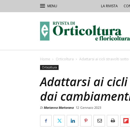
LA RIVISTA
CON
Rivista
Orticoltura
Home
Orticoltura
Adattarsi ai cicli stravolti sot
Orticoltura
Adattarsi ai cicli
dai cambiamenti 
Di
Marianna Martorana
12 Gennaio 2023