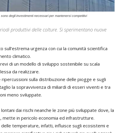
ure sono degli investimenti necessari per mantenersi competitivi
iodi produttivi delle colture. Si sperimentano nuove
o sull’estrema urgenza con cui la comunità scientifica
mento climatico.
brevi di un modello di sviluppo sostenibile su scala
essa da realizzare.
 ripercussioni sulla distribuzione delle piogge e sugli
lio la sopravvivenza di miliardi di esseri viventi e tra
ioni meno sviluppate.
ontani dai rischi neanche le zone più sviluppate dove, la
ca, mette in pericolo economia ed infrastrutture.
 delle temperature, infatti, influisce sugli ecosistemi e