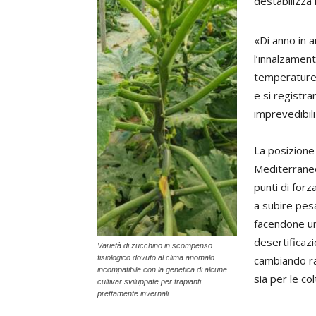
destabilizza i
«Di anno in a
l’innalzamen
temperature 
e si registr
imprevedibili
La posizione c
Mediterraneo
punti di forz
a subire pes
facendone una
desertificazi
Varietà di zucchino in scompenso
fisiologico dovuto al clima anomalo
cambiando r
incompatibile con la genetica di alcune
sia per le co
cultivar sviluppate per trapianti
prettamente invernali