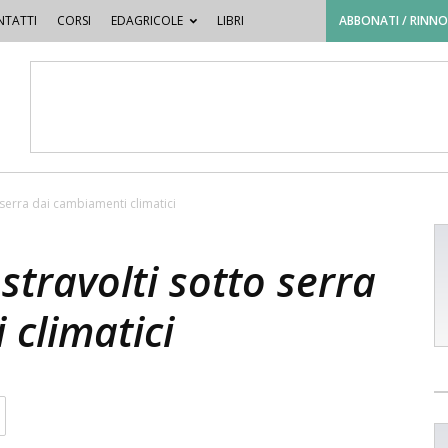
TATTI
CORSI
EDAGRICOLE
LIBRI
ABBONATI / RINN
to serra dai cambiamenti climatici
 stravolti sotto serra
climatici