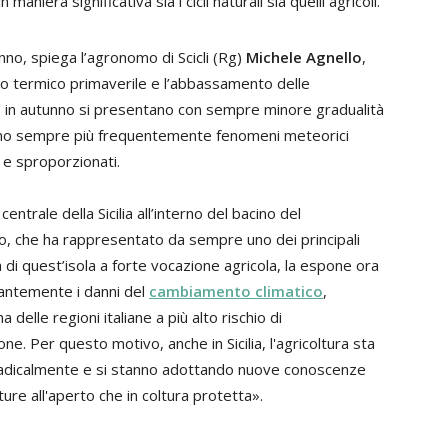
n maniera significativa sia i cicli naturali sia quelli agricoli.
nno, spiega l’agronomo di Scicli (Rg)
Michele Agnello
,
to termico primaverile e l’abbassamento delle
in autunno si presentano con sempre minore gradualità
ano sempre più frequentemente fenomeni meteorici
 e sproporzionati.
entrale della Sicilia all’interno del bacino del
, che ha rappresentato da sempre uno dei principali
a di quest’isola a forte vocazione agricola, la espone ora
antemente i danni del
cambiamento climatico
,
 delle regioni italiane a più alto rischio di
one. Per questo motivo, anche in Sicilia, l'agricoltura sta
adicalmente e si stanno adottando nuove conoscenze
lture all'aperto che in coltura protetta».