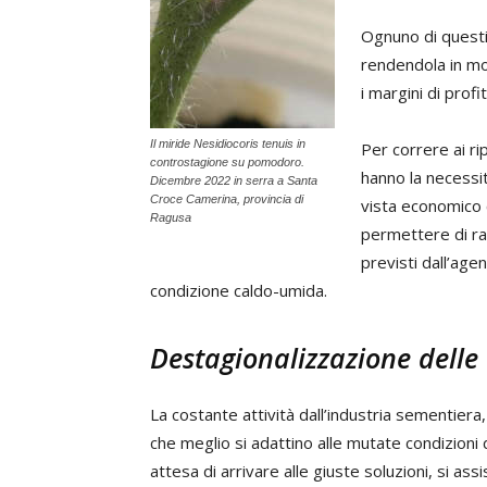
Ognuno di questi 
rendendola in mo
i margini di profi
Il miride Nesidiocoris tenuis in
Per correre ai rip
controstagione su pomodoro.
hanno la necessit
Dicembre 2022 in serra a Santa
Croce Camerina, provincia di
vista economico 
Ragusa
permettere di rag
previsti dall’age
condizione caldo-umida.
Destagionalizzazione delle 
La costante attività dall’industria sementiera, 
che meglio si adattino alle mutate condizioni 
attesa di arrivare alle giuste soluzioni, si as