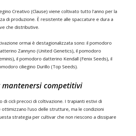
egino Creativo (Clause) viene coltivato tutto l'anno per la
za di produzione. È resistente alle spaccature e dura a
ve che distributive.
oltivazione ormai è destagionalizzata sono: il pomodoro
atterino Zannyno (United Genetics), il pomodoro
inis), il pomodoro datterino Kendall (Fenix Seeds), il
omodoro ciliegino Durillo (Top Seeds).
er mantenersi competitivi
di cicli precoci di coltivazione. I trapianti estivi di
ottimizzano l'uso delle strutture, ma le condizioni
uesta strategia per cultivar che non riescono a dissipare