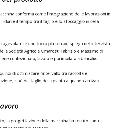
macchina conferma come l’integrazione delle lavorazioni in
idurre il tempo tra il taglio e lo stoccaggio in cella
 agevolatrice non tocca più terra», spiega nell'intervista
ella Società Agricola Cimarosti Fabrizio e Massimo di
iene confezionata, lavata e poi impilata a bancali».
indi di ottimizzare l’intervallo tra raccolta e
ione, cioè dal taglio della pianta a quando arriva in
lavoro
dotto, la progettazione della macchina ha tenuto conto
e impegnato nel cantiere.