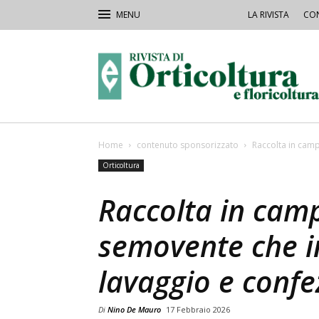
LA RIVISTA
CON
Rivista
Orticoltura
Home
contenuto sponsorizzato
Raccolta in camp
Orticoltura
Raccolta in camp
semovente che in
lavaggio e conf
Di
Nino De Mauro
17 Febbraio 2026