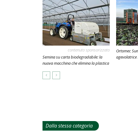
contenuto sponsorizzato
Ortomec Sum
Semina su carta biodegradabile: la
agevolatrice
nuova macchina che elimina la plastica
Dalla stessa categoria