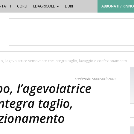
TATTI
CORSI
EDAGRICOLE
LIBRI
ABBONATI / RINN
o, l’agevolatrice semovente che integra taglio, lavaggio e confezionamento
contenuto sponsorizzato
o, l’agevolatrice
tegra taglio,
ezionamento