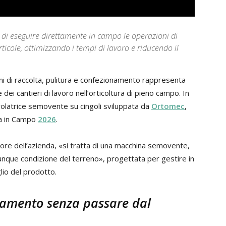
i eseguire direttamente in campo le operazioni di
ticole, ottimizzando i tempi di lavoro e riducendo il
i di raccolta, pulitura e confezionamento rappresenta
e dei cantieri di lavoro nell’orticoltura di pieno campo. In
volatrice semovente su cingoli sviluppata da
Ortomec
,
ca in Campo
2026
.
tore dell’azienda, «si tratta di una macchina semovente,
ualunque condizione del terreno», progettata per gestire in
lio del prodotto.
onamento senza passare dal