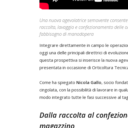
Una nuova agevolatrice semovente consente d
raccolta, lavaggio e confezionamento delle or
fabbisogno di manodopera
Integrare direttamente in campo le operazion
oggi una delle principali direttrici di evoluzion
questa prospettiva si inserisce la nuova age
presentata in occasione di Orticoltura Tecni
Come ha spiegato
Nicola Gallo
, socio fonda
cingolata, con la possibilità di lavorare in q
modo integrato tutte le fasi successive al tag
Dalla raccolta al confezi
magazzino