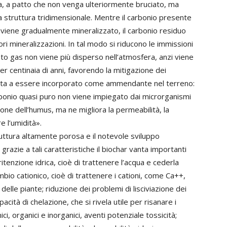
a, a patto che non venga ulteriormente bruciato, ma
struttura tridimensionale. Mentre il carbonio presente
viene gradualmente mineralizzato, il carbonio residuo
ori mineralizzazioni. In tal modo si riducono le immissioni
sto gas non viene più disperso nell’atmosfera, anzi viene
r centinaia di anni, favorendo la mitigazione dei
presta a essere incorporato come ammendante nel terreno:
arbonio quasi puro non viene impiegato dai microrganismi
ione dell’humus, ma ne migliora la permeabilità, la
e l’umidità».
truttura altamente porosa e il notevole sviluppo
razie a tali caratteristiche il biochar vanta importanti
ritenzione idrica, cioè di trattenere l’acqua e cederla
mbio cationico, cioè di trattenere i cationi, come Ca++,
delle piante; riduzione dei problemi di lisciviazione dei
apacità di chelazione, che si rivela utile per risanare i
i, organici e inorganici, aventi potenziale tossicità;