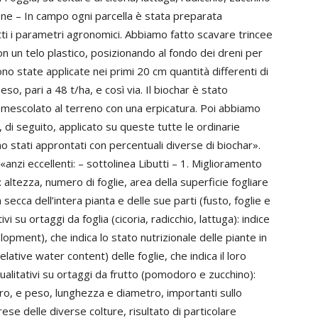
ne – In campo ogni parcella è stata preparata
ti i parametri agronomici. Abbiamo fatto scavare trincee
 un telo plastico, posizionando al fondo dei dreni per
ono state applicate nei primi 20 cm quantità differenti di
peso, pari a 48 t/ha, e così via. Il biochar è stato
 e mescolato al terreno con una erpicatura. Poi abbiamo
, di seguito, applicato su queste tutte le ordinarie
ono stati approntati con percentuali diverse di biochar».
, «anzi eccellenti: – sottolinea Libutti – 1. Miglioramento
 altezza, numero di foglie, area della superficie fogliare
secca dell’intera pianta e delle sue parti (fusto, foglie e
vi su ortaggi da foglia (cicoria, radicchio, lattuga): indice
elopment), che indica lo stato nutrizionale delle piante in
lative water content) delle foglie, che indica il loro
ualitativi su ortaggi da frutto (pomodoro e zucchino):
oro, e peso, lunghezza e diametro, importanti sullo
se delle diverse colture, risultato di particolare