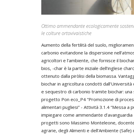
Ottimo ammendante ecologicamente sostenibile,
le colture ortovivaistiche
Aumento della fertilità del suolo, miglioramen
carbonio evitandone la dispersione nell’atmosfe
agricoltori e l’ambiente, che fornisce il biochar
bios, -char è la parte iniziale dell’inglese cha
ottenuto dalla piròlisi della biomassa. Vantagg
biochar in agricoltura condotti dall’Universit
e sequestro di carbonio tramite biochar: una st
progetto Pon eco_P4 “Promozione di processi 
alimentari pugliesi” - Attività 3.1.4 “Messa a
impiegare come ammendante d’avanguardia e fer
progetti sono Massimo Monteleone, docente di
agrarie, degli Alimenti e dell’Ambiente (Safe) 