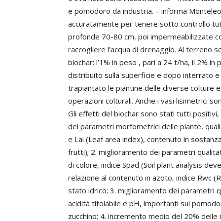
e pomodoro da industria. – informa Monteleo
accuratamente per tenere sotto controllo tut
profonde 70-80 cm, poi impermeabilizzate con
raccogliere l’acqua di drenaggio. Al terreno s
biochar: l’1% in peso , pari a 24 t/ha, il 2% in 
distribuito sulla superficie e dopo interrato
trapiantato le piantine delle diverse colture e
operazioni colturali. Anche i vasi lisimetrici s
Gli effetti del biochar sono stati tutti positivi
dei parametri morfometrici delle piante, quali:
e Lai (Leaf area index), contenuto in sostanza 
frutti); 2. miglioramento dei parametri qualitati
di colore, indice Spad (Soil plant analysis dev
relazione al contenuto in azoto, indice Rwc (Re
stato idrico; 3. miglioramento dei parametri q
acidità titolabile e pH, importanti sul pomod
zucchino; 4. incremento medio del 20% delle re