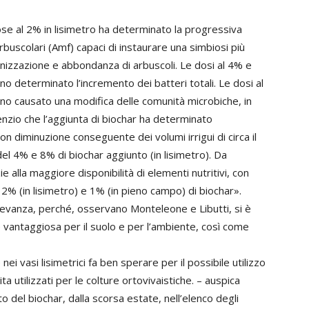
ose al 2% in lisimetro ha determinato la progressiva
arbuscolari (Amf) capaci di instaurare una simbiosi più
lonizzazione e abbondanza di arbuscoli. Le dosi al 4% e
no determinato l’incremento dei batteri totali. Le dosi al
nno causato una modifica delle comunità microbiche, in
enzio che l’aggiunta di biochar ha determinato
con diminuzione conseguente dei volumi irrigui di circa il
el 4% e 8% di biochar aggiunto (in lisimetro). Da
azie alla maggiore disponibilità di elementi nutritivi, con
l 2% (in lisimetro) e 1% (in pieno campo) di biochar».
evanza, perché, osservano Monteleone e Libutti, si è
 vantaggiosa per il suolo e per l’ambiente, così come
ei vasi lisimetrici fa ben sperare per il possibile utilizzo
ita utilizzati per le colture ortovivaistiche. – auspica
o del biochar, dalla scorsa estate, nell’elenco degli