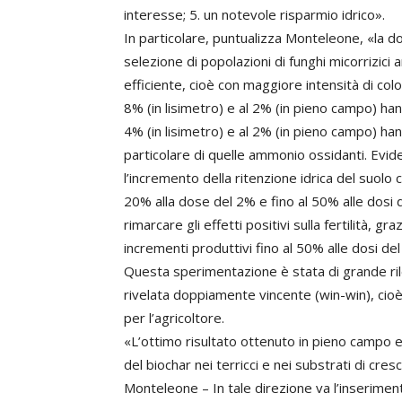
interesse; 5. un notevole risparmio idrico».
In particolare, puntualizza Monteleone, «la d
selezione di popolazioni di funghi micorrizici 
efficiente, cioè con maggiore intensità di co
8% (in lisimetro) e al 2% (in pieno campo) han
4% (in lisimetro) e al 2% (in pieno campo) ha
particolare di quelle ammonio ossidanti. Evid
l’incremento della ritenzione idrica del suolo 
20% alla dose del 2% e fino al 50% alle dosi d
rimarcare gli effetti positivi sulla fertilità, gr
incrementi produttivi fino al 50% alle dosi de
Questa sperimentazione è stata di grande ril
rivelata doppiamente vincente (win-win), cioè
per l’agricoltore.
«L’ottimo risultato ottenuto in pieno campo e n
del biochar nei terricci e nei substrati di cresc
Monteleone – In tale direzione va l’inseriment