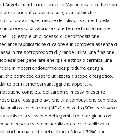
ngela Libutti, ricercatrice in “Agronomia e coltivazioni
natore scientifico dei due progetti sul biochar.
sidui di potatura, le frasche dell’olivo, i sarmenti della
ire un processo di valorizzazione termochimica tramite
eleone – Questo è un processo di decomposizione
mediante l’applicazione di calore e in completa assenza di
massa in tre sottoprodotti di grande utilità: una frazione
e biodiesel per generare energia elettrica o termica; una
rabile in motori endotermici per produrre energia
ochar, che potrebbe essere utilizzata a scopo energetico,
ante per i numerosi vantaggi che apporta».
ombustione completa del carbonio in essa presente,
in presenza di ossigeno avviene una combustione completa
i quali ossidi di azoto (NOx) e di zolfo (SOx); se invece
ssa subisce la scissione dei legami chimici originari con
o solo in parte viene mineralizzato e si cristallizza in
n il biochar una parte del carbonio (circa il 50%) non