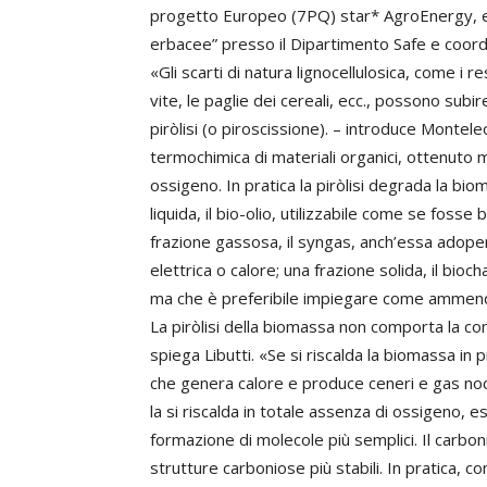
progetto Europeo (7PQ) star* AgroEnergy, ed A
erbacee” presso il Dipartimento Safe e coordi
«Gli scarti di natura lignocellulosica, come i re
vite, le paglie dei cereali, ecc., possono sub
piròlisi (o piroscissione). – introduce Mont
termochimica di materiali organici, ottenuto 
ossigeno. In pratica la piròlisi degrada la bio
liquida, il bio-olio, utilizzabile come se foss
frazione gassosa, il syngas, anch’essa adope
elettrica o calore; una frazione solida, il bi
ma che è preferibile impiegare come ammend
La piròlisi della biomassa non comporta la c
spiega Libutti. «Se si riscalda la biomassa 
che genera calore e produce ceneri e gas nociv
la si riscalda in totale assenza di ossigeno, e
formazione di molecole più semplici. Il carboni
strutture carboniose più stabili. In pratica, co