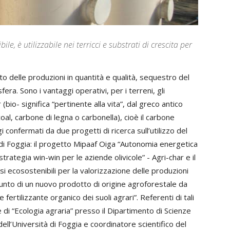
 è utilizzabile nei terricci e substrati di crescita per
to delle produzioni in quantità e qualità, sequestro del
ra. Sono i vantaggi operativi, per i terreni, gli
 (bio- significa “pertinente alla vita”, dal greco antico
rcoal, carbone di legna o carbonella), cioè il carbone
i confermati da due progetti di ricerca sull’utilizzo del
à di Foggia: il progetto Mipaaf Oiga “Autonomia energetica
rategia win-win per le aziende olivicole” - Agri-char e il
ecosostenibili per la valorizzazione delle produzioni
 punto di un nuovo prodotto di origine agroforestale da
tilizzante organico dei suoli agrari”. Referenti di tali
 “Ecologia agraria” presso il Dipartimento di Scienze
dell’Università di Foggia e coordinatore scientifico del