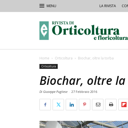
LA RIVISTA
CON
Rivista
Orticoltura
Home
Orticoltura
Biochar, oltre la torba
Orticoltura
Biochar, oltre la
Di Giuseppe Pugliese
-
27 Febbraio 2016