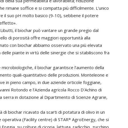
i della sua permeabilità e lavorabilità; riduzione
e rimane soffice e si compatta più difficilmente. L’unico
 il suo pH molto basico (9-10), sebbene il potere
effetto».
 Libutti, il biochar può vantare un grande pregio dal
vello di porosità offre maggiori opportunità alla
onato con biochar abbiamo osservato una più elevata
delle piante in virtù delle sinergie che si stabiliscono fra
e microbiologiche, il biochar garantisce l’aumento della
oramento quali-quantitativo delle produzioni. Monteleone e
ove in pieno campo, in due aziende orticole foggiane,
vanni Rotondo e l’Azienda agricola Rocco D’Achino di
una serra in dotazione al Dipartimento di Scienze Agrarie,
i biochar ricavato da scarti di potatura di olivo in un
ne operativa (Facility centre) di STAR* AgroEnergy, che si
 Foggia, su colture di cicoria, lattuga, radicchio, zucchino