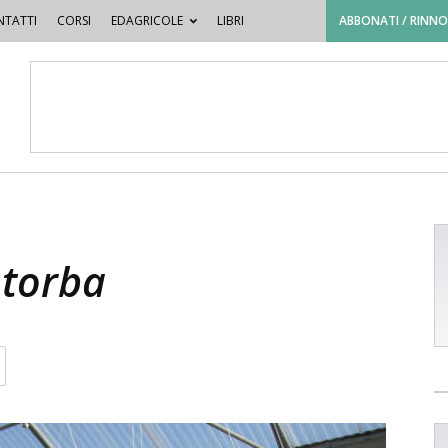
TATTI
CORSI
EDAGRICOLE
LIBRI
ABBONATI / RINN
 torba