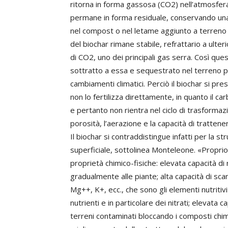
ritorna in forma gassosa (CO2) nell’atmosfer
permane in forma residuale, conservando una 
nel compost o nel letame aggiunto a terreno 
del biochar rimane stabile, refrattario a ulteri
di CO2, uno dei principali gas serra. Così que
sottratto a essa e sequestrato nel terreno pe
cambiamenti climatici. Perciò il biochar si 
non lo fertilizza direttamente, in quanto il c
e pertanto non rientra nel ciclo di trasformaz
porosità, l’aerazione e la capacità di trattener
Il biochar si contraddistingue infatti per la s
superficiale, sottolinea Monteleone. «Proprio g
proprietà chimico-fisiche: elevata capacità di 
gradualmente alle piante; alta capacità di sca
Mg++, K+, ecc., che sono gli elementi nutritivi 
nutrienti e in particolare dei nitrati; elevata c
terreni contaminati bloccando i composti chimic