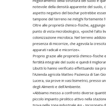
miglioramento della struttura del suolo e quind
notevole della densità apparente del suolo, ch
aspetto negativo del biochar potrebbe essere
tampone del terreno ne mitighi fortemente l’
Oltre alle proprietà chimico-fisiche, aggiunge
punto di vista microbiologico, «poiché l’alto li
colonizzazione microbica. Nel terreno addizi
presenza di micorrize, che agevola la crescita 
apparati radicali e micorrize».
Proprio grazie alle proprietà chimico-fisiche 
fertilità integrale del suolo e quindi il migli
Libutti lo hanno verificato effettuando sia pr
l’Azienda agricola Matteo Pazienza di San Gio
Lucera, sia prove in vasi lisimetrici, presso 
degli Alimenti e dell’Ambiente.
«Abbiamo messo a confronto diverse quantità d
piccolo impianto pirolitico attivo nella stazio
trova nella zona industriale Asi - Incoronata di