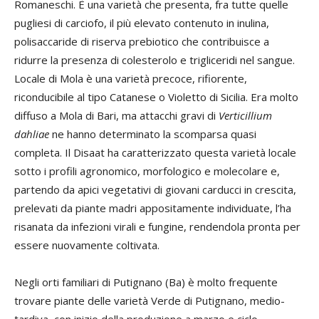
Romaneschi. È una varietà che presenta, fra tutte quelle
pugliesi di carciofo, il più elevato contenuto in inulina,
polisaccaride di riserva prebiotico che contribuisce a
ridurre la presenza di colesterolo e trigliceridi nel sangue.
Locale di Mola è una varietà precoce, rifiorente,
riconducibile al tipo Catanese o Violetto di Sicilia. Era molto
diffuso a Mola di Bari, ma attacchi gravi di
Verticillium
dahliae
ne hanno determinato la scomparsa quasi
completa. Il Disaat ha caratterizzato questa varietà locale
sotto i profili agronomico, morfologico e molecolare e,
partendo da apici vegetativi di giovani carducci in crescita,
prelevati da piante madri appositamente individuate, l’ha
risanata da infezioni virali e fungine, rendendola pronta per
essere nuovamente coltivata.
Negli orti familiari di Putignano (Ba) è molto frequente
trovare piante delle varietà Verde di Putignano, medio-
tardiva, con inizio della produzione a marzo e ciclo