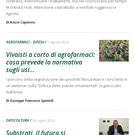
contrario, intensificare i trattamenti, ma nel riconoscere per tempo
le criticità reali. Attenzione soprattutto a eriofide rugginoso e
tignola
Di
Arturo Caponero
AGROFARMACI - DIFESA
3 Agosto 2026
Vivaisti a corto di agrofarmaci:
cosa prevede la normativa
sugli usi...
I percorsi della registrazione dei prodotti fitosanitari e i loro limiti in
un webinar sulla “Difesa delle piante ornamentali” organizzato
dall’Anve
Di
Giuseppe Francesco Sportelli
ORTICOLTURA
30 Luglio 2026
Substrati, il futuro si