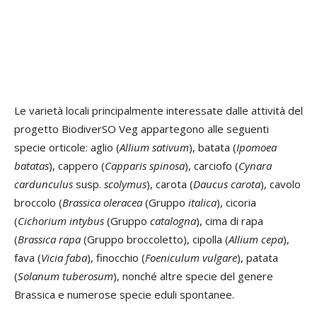
Le varietà locali principalmente interessate dalle attività del
progetto BiodiverSO Veg appartegono alle seguenti
specie orticole: aglio (
Allium sativum
), batata (
Ipomoea
batatas
), cappero (
Capparis spinosa
), carciofo (
Cynara
cardunculus
susp.
scolymus
), carota (
Daucus carota
), cavolo
broccolo (
Brassica oleracea
(Gruppo
italica
), cicoria
(
Cichorium intybus
(Gruppo
catalogna
), cima di rapa
(
Brassica rapa
(Gruppo broccoletto), cipolla (
Allium cepa
),
fava (
Vicia faba
), finocchio (
Foeniculum vulgare
), patata
(
Solanum tuberosum
), nonché altre specie del genere
Brassica e numerose specie eduli spontanee.