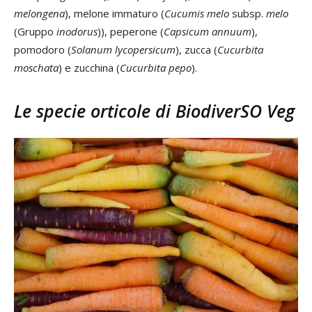
melongena
), melone immaturo (
Cucumis melo
subsp.
melo
(Gruppo
inodorus
)), peperone (
Capsicum annuum
),
pomodoro (
Solanum lycopersicum
), zucca (
Cucurbita
moschata
) e zucchina (
Cucurbita pepo
).
Le specie orticole di BiodiverSO Veg