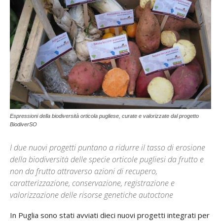
Espressioni della biodiversità orticola pugliese, curate e valorizzate dal progetto
BiodiverSO
I due nuovi progetti puntano a ridurre il tasso di erosione
della biodiversità delle specie orticole pugliesi da frutto e
non da frutto attraverso azioni di recupero,
caratterizzazione, conservazione, registrazione e
valorizzazione delle risorse genetiche autoctone
In Puglia sono stati avviati dieci nuovi progetti integrati per