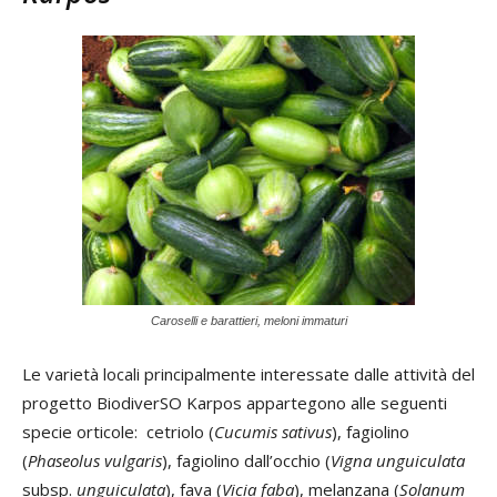
Caroselli e barattieri, meloni immaturi
Le varietà locali principalmente interessate dalle attività del
progetto BiodiverSO Karpos appartegono alle seguenti
specie orticole: cetriolo (
Cucumis sativus
), fagiolino
(
Phaseolus vulgaris
), fagiolino dall’occhio (
Vigna unguiculata
subsp.
unguiculata
), fava (
Vicia faba
), melanzana (
Solanum