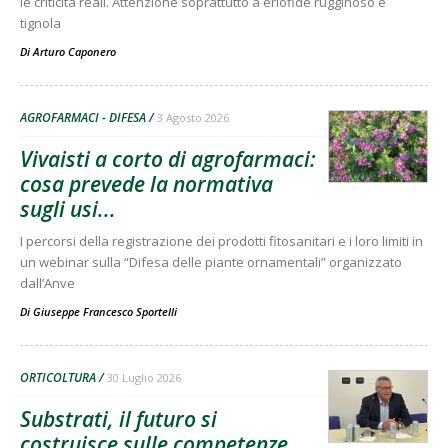
le criticità reali. Attenzione soprattutto a eriofide rugginoso e
tignola
Di
Arturo Caponero
AGROFARMACI - DIFESA
3 Agosto 2026
Vivaisti a corto di agrofarmaci:
cosa prevede la normativa
sugli usi...
I percorsi della registrazione dei prodotti fitosanitari e i loro limiti in
un webinar sulla “Difesa delle piante ornamentali” organizzato
dall’Anve
Di
Giuseppe Francesco Sportelli
ORTICOLTURA
30 Luglio 2026
Substrati, il futuro si
costruisce sulle competenze