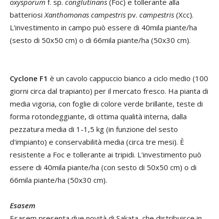
oxysporum
f. sp.
conglutinans
(Foc) e tollerante alla
batteriosi
Xanthomonas campestris
pv.
campestris
(Xcc).
L'investimento in campo può essere di 40mila piante/ha
(sesto di 50x50 cm) o di 66mila piante/ha (50x30 cm).
Cyclone F1
è un cavolo cappuccio bianco a ciclo medio (100
giorni circa dal trapianto) per il mercato fresco. Ha pianta di
media vigoria, con foglie di colore verde brillante, teste di
forma rotondeggiante, di ottima qualità interna, dalla
pezzatura media di 1-1,5 kg (in funzione del sesto
d'impianto) e conservabilità media (circa tre mesi). È
resistente a Foc e tollerante ai tripidi. L'investimento può
essere di 40mila piante/ha (con sesto di 50x50 cm) o di
66mila piante/ha (50x30 cm).
Esasem
Esasem presenta due novità di Sakata, che distribuisce in