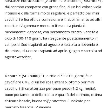
sostanze nutraceutiche (vitamina C e antociani).
Graffiti F1
,
dal corimbo compatto con grana fine, di un bel colore viola
intenso e dalla forma molto regolare, è perfetto per mini
cavolfiori e fioretti da confezionare in abbinamento ad altri
colori, in IV gamma e mercato fresco. La pianta è
mediamente vigorosa, con portamento eretto. Varietà a
ciclo di 100-110 giorni, ha il seguente posizionamento in
campo: al Sud trapianti ad agosto e raccolta a novembre-
dicembre, al Centro trapianti ad aprile-giugno e raccolta ad
agosto-ottobre.
Depurple (SGC8400) F1
, a ciclo di 90-100 giorni, è un
cavolfiore CMS, di un bel rosa intenso, ottimo per mini
cavolfiori. Si caratterizza per buon peso (1,2 kg medio),
buon portamento della pianta e qualità del corimbo, ottima
chiusura basale, buona
self protection
. È indicato per
mercato fresco e IV gamma.