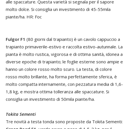
alle spaccature. Questa varietà si segnala per il sapore
molto dolce. Si consiglia un investimento di 45-55mila
piante/ha. HR: Foc
Fulgor F1
(80 giorni dal trapianto) è un cavolo cappuccio a
trapianto primaverile-estivo e raccolta estivo-autunnale. La
pianta è molto rustica, vigorosa e di ottima sanità, idonea a
diverse epoche di trapianto; le foglie esterne sono ampie e
hanno un colore rosso molto scuro. La testa, di colore
rosso molto brillante, ha forma perfettamente sferica, è
molto compatta internamente, con pezzatura media di 1,6-
1,8 kg, e mostra ottima tolleranza alle spaccature. Si
consiglia un investimento di 50mila piante/ha.
Tokita Sementi
Tre novità a testa tonda sono proposte da Tokita Sementi:
Green Pearl F1
, verde scuro e peso di 1,5-2 kg, per il