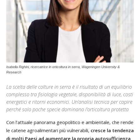
Isabella Righini, ricercatrice in orticoltura in serra, Wageningen University &
Research
La scelta delle colture in serra è il risultato di un equilibrio
complesso tra fisiologia vegetale, disponibilità di luce, costi
energetici e ritorni economici. Un’analisi tecnica per capire
perché solo poche specie dominano l’orticoltura protetta
Con l’attuale panorama geopolitico e ambientale, che rende
le catene agroalimentari più vulnerabili,
cresce la tendenza
di molti Paesi ad aumentare la propria autosufficienza