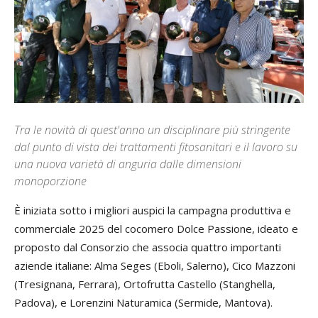
Tra le novità di quest'anno un disciplinare più stringente
dal punto di vista dei trattamenti fitosanitari e il lavoro su
una nuova varietà di anguria dalle dimensioni
monoporzione
È iniziata sotto i migliori auspici la campagna produttiva e
commerciale 2025 del cocomero Dolce Passione, ideato e
proposto dal Consorzio che associa quattro importanti
aziende italiane: Alma Seges (Eboli, Salerno), Cico Mazzoni
(Tresignana, Ferrara), Ortofrutta Castello (Stanghella,
Padova), e Lorenzini Naturamica (Sermide, Mantova).