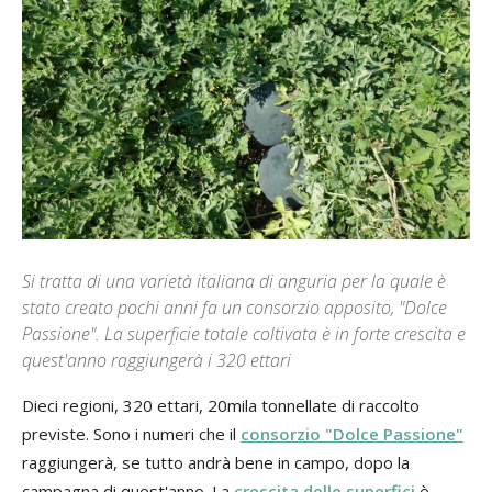
Si tratta di una varietà italiana di anguria per la quale è
stato creato pochi anni fa un consorzio apposito, "Dolce
Passione". La superficie totale coltivata è in forte crescita e
quest'anno raggiungerà i 320 ettari
Dieci regioni, 320 ettari, 20mila tonnellate di raccolto
previste. Sono i numeri che il
consorzio "Dolce Passione"
raggiungerà, se tutto andrà bene in campo, dopo la
campagna di quest'anno. La
crescita delle superfici
è