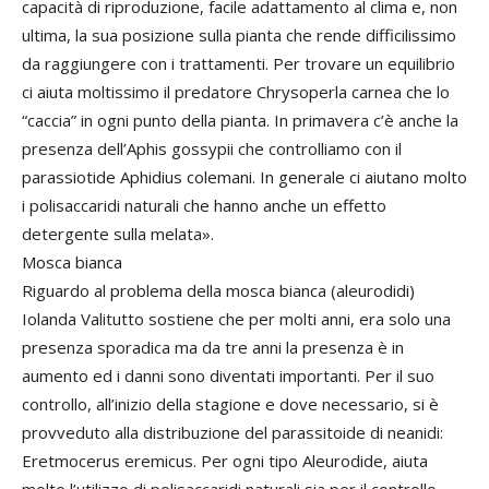
capacità di riproduzione, facile adattamento al clima e, non
ultima, la sua posizione sulla pianta che rende difficilissimo
da raggiungere con i trattamenti. Per trovare un equilibrio
ci aiuta moltissimo il predatore Chrysoperla carnea che lo
“caccia” in ogni punto della pianta. In primavera c’è anche la
presenza dell’Aphis gossypii che controlliamo con il
parassiotide Aphidius colemani. In generale ci aiutano molto
i polisaccaridi naturali che hanno anche un effetto
detergente sulla melata».
Mosca bianca
Riguardo al problema della mosca bianca (aleurodidi)
Iolanda Valitutto sostiene che per molti anni, era solo una
presenza sporadica ma da tre anni la presenza è in
aumento ed i danni sono diventati importanti. Per il suo
controllo, all’inizio della stagione e dove necessario, si è
provveduto alla distribuzione del parassitoide di neanidi:
Eretmocerus eremicus. Per ogni tipo Aleurodide, aiuta
molto l’utilizzo di polisaccaridi naturali sia per il controllo