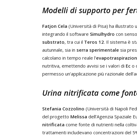
Modelli di supporto per fer
Fatjon Cela
(Università di Pisa) ha illustrat
integrando il software
Simulhydro
con sensor
substrato
, tra cui il
Teros 12
. Il sistema è s
autunnale, sia in
serra sperimentale
sia pres
calcolano in tempo reale l’
evapotraspirazion
nutritiva, emettendo avvisi se i valori di
Ec
o d
permesso un’applicazione più razionale dell’ac
Urina nitrificata come font
Stefania Cozzolino
(Università di Napoli Fed
del progetto
Melissa
dell’Agenzia Spaziale E
nitrificata
come fonte di nutrienti nella colti
trattamenti includevano concentrazioni del 5% e