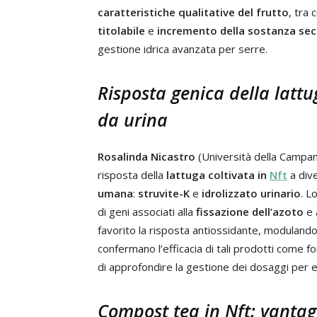
caratteristiche qualitative del frutto
, tra 
titolabile
e
incremento della sostanza se
gestione idrica avanzata per serre.
Risposta genica della lattug
da urina
Rosalinda Nicastro
(Università della Campani
risposta della
lattuga coltivata in
Nft
a dive
umana
:
struvite-K
e
idrolizzato urinario
. L
di geni associati alla
fissazione dell’azoto
e 
favorito la risposta antiossidante, modulando 
confermano l’efficacia di tali prodotti come fo
di approfondire la gestione dei dosaggi per e
Compost tea in Nft: vantagg