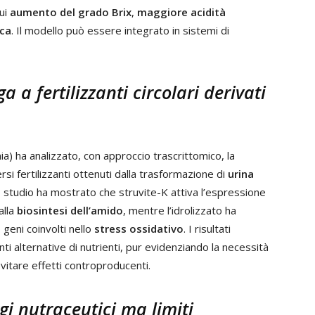
cui
aumento del grado Brix
,
maggiore acidità
cca
. Il modello può essere integrato in sistemi di
a a fertilizzanti circolari derivati
a) ha analizzato, con approccio trascrittomico, la
rsi fertilizzanti ottenuti dalla trasformazione di
urina
o studio ha mostrato che struvite-K attiva l’espressione
alla
biosintesi dell’amido
, mentre l’idrolizzato ha
geni coinvolti nello
stress ossidativo
. I risultati
nti alternative di nutrienti, pur evidenziando la necessità
vitare effetti controproducenti.
i nutraceutici ma limiti