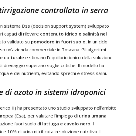
tirrigazione controllata in serra
o un sistema Dss (decision support system) sviluppato
i capaci di rilevare
contenuto idrico e salinità nel
tato validato su
pomodoro in fuori suolo
, in un ciclo
so un’azienda commerciale in Toscana. Gli algoritmi
e colturale
e stimano l’equilibrio ionico della soluzione
i drenaggio superano soglie critiche. Il modello ha
qua e dei nutrienti, evitando sprechi e stress salini.
e di azoto in sistemi idroponici
erico II) ha presentato uno studio sviluppato nell’ambito
uropea (Esa), per valutare l’impiego di
urina umana
vazione fuori suolo di
lattuga e cavolo nero
. I
 10% di urina nitrificata in soluzione nutritiva. I