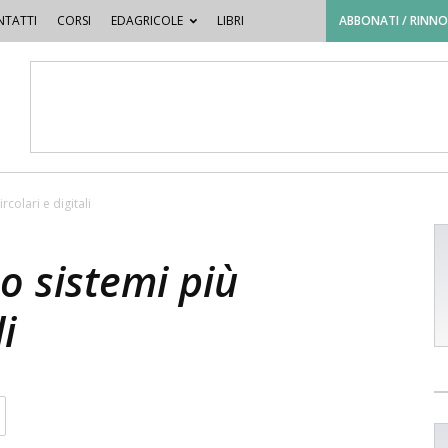
TATTI
CORSI
EDAGRICOLE
LIBRI
ABBONATI / RINN
rcolari e digitali
so sistemi più
i