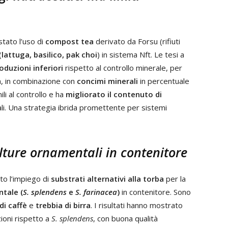
stato l’uso di
compost tea
derivato da Forsu (rifiuti
(
lattuga, basilico, pak choi
) in sistema Nft. Le tesi a
oduzioni inferiori
rispetto al controllo minerale, per
ia, in combinazione con
concimi minerali
in percentuale
li al controllo e ha
migliorato il contenuto di
li. Una strategia ibrida promettente per sistemi
olture ornamentali in contenitore
ato l’impiego di
substrati alternativi alla torba
per la
ntale (
S. splendens
e
S. farinacea
)
in contenitore. Sono
di caffè
e
trebbia di birra
. I risultati hanno mostrato
ioni rispetto a
S. splendens
, con buona qualità