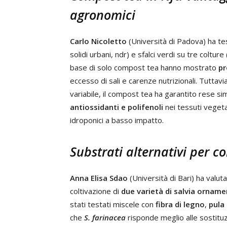
agronomici
Carlo Nicoletto
(Università di Padova) ha te
solidi urbani, ndr) e sfalci verdi su tre colture 
base di solo compost tea hanno mostrato
pr
eccesso di sali e carenze nutrizionali. Tuttav
variabile, il compost tea ha garantito rese simi
antiossidanti e polifenoli
nei tessuti vegeta
idroponici a basso impatto.
Substrati alternativi per c
Anna Elisa Sdao
(Università di Bari) ha valut
coltivazione di
due varietà di salvia orname
stati testati miscele con
fibra di legno
,
pula 
che
S. farinacea
risponde meglio alle sostituz