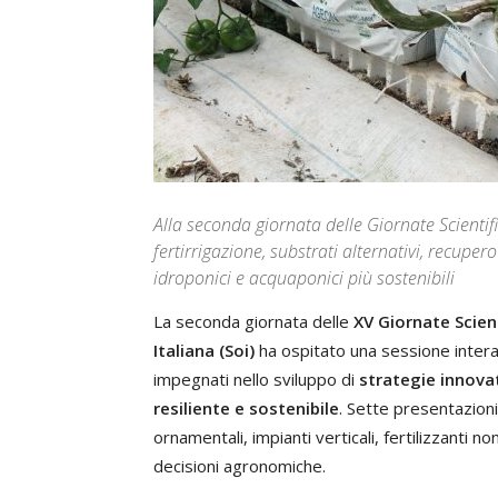
Alla seconda giornata delle Giornate Scientif
fertirrigazione, substrati alternativi, recuper
idroponici e acquaponici più sostenibili
La seconda giornata delle
XV Giornate Scient
Italiana (Soi)
ha ospitato una sessione inter
impegnati nello sviluppo di
strategie innovat
resiliente e sostenibile
. Sette presentazioni
ornamentali, impianti verticali, fertilizzanti n
decisioni agronomiche.