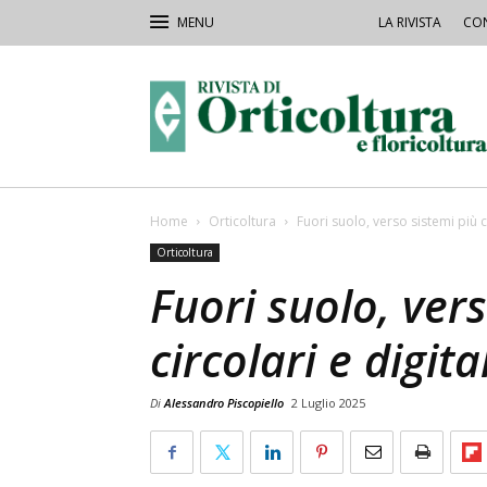
LA RIVISTA
CON
Rivista
Orticoltura
Home
Orticoltura
Fuori suolo, verso sistemi più ci
Orticoltura
Fuori suolo, ver
circolari e digital
Di
Alessandro Piscopiello
2 Luglio 2025