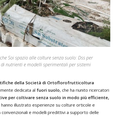
iche Soi spazio alle colture senza suolo: Dss per
o di nutrienti e modelli sperimentali per sistemi
ifiche della Società di Ortoflorofrutticoltura
amente dedicata al
fuori suolo
, che ha riunito ricercatori
ive per coltivare senza suolo in modo più efficiente,
 hanno illustrato esperienze su colture orticole e
on convenzionali e modelli predittivi a supporto delle