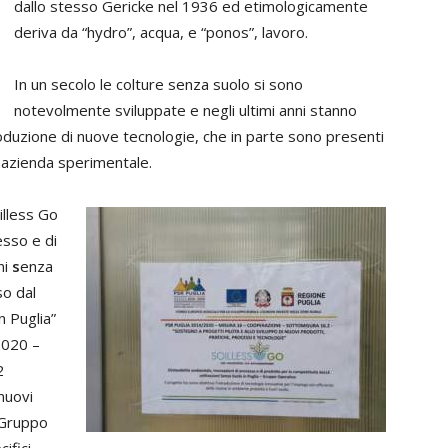
dallo stesso Gericke nel 1936 ed etimologicamente
deriva da “hydro”, acqua, e “ponos”, lavoro.
In un secolo le colture senza suolo si sono
notevolmente sviluppate e negli ultimi anni stanno
roduzione di nuove tecnologie, che in parte sono presenti
a azienda sperimentale.
illess Go
esso e di
ni
s
enza
o dal
n Puglia”
2020 –
2
 nuovi
l Gruppo