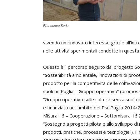
Francesco Serio
vivendo un rinnovato interesse grazie all’int
nelle attività sperimentali condotte in quest
Questo è il percorso seguito dal progetto So
“
So
stenibilità ambientale,
i
nnovazioni di proc
prodotto per la competitività de
lle
coltivazio
s
uolo in Puglia –
G
ruppo
o
perativo” (promoss
“Gruppo operativo sulle colture senza suolo i
e finanziato nell’ambito del Psr Puglia 2014/
Misura 16 – Cooperazione – Sottomisura 16.
“Sostegno a progetti pilota e allo sviluppo di
prodotti, pratiche, processi e tecnologie”). I