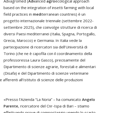
Advagromed (
Adv
anced
agro
ecological approach
based on the integration of insetti farming with local
field practices in
med
iterranean countries) è un
progetto internazionale triennale (settembre 2022-
settembre 2025), che coinvolge strutture di ricerca di
diversi Paesi mediterranei (Italia, Spagna, Portogallo,
Grecia, Marocco) e Germania. In Italia vede la
partecipazione di ricercatori sia dell’Università di
Torino (che ne è capofila con il coordinamento della
professoressa Laura Gasco), precisamente del
Dipartimento di scienze agrarie, forestali e alimentari
(Disafa) e del Dipartimento di scienze veterinarie
e afferenti all’Istituto di scienze delle produzioni
«Presso l’Azienda “La Noria” – ha comunicato
Angelo
Parente
, ricercatore del Cnr-Ispa di Bari – stiamo
effettuando prove di compostaggio unendo lo scarto