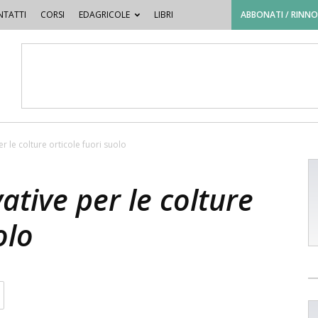
TATTI
CORSI
EDAGRICOLE
LIBRI
ABBONATI / RINN
r le colture orticole fuori suolo
ative per le colture
olo