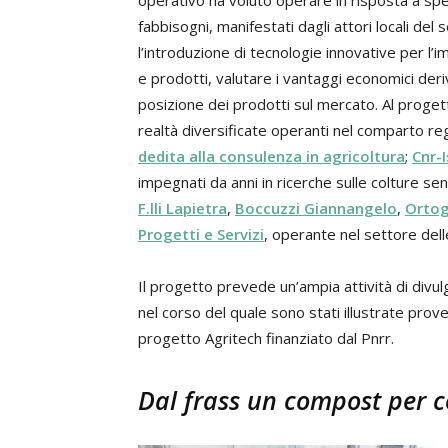
operativo ha voluto operare in risposta a spec
fabbisogni, manifestati dagli attori locali del
l’introduzione di tecnologie innovative per l’i
e prodotti, valutare i vantaggi economici deriv
posizione dei prodotti sul mercato. Al proget
realtà diversificate operanti nel comparto reg
dedita alla consulenza in agricoltura
;
Cnr-
impegnati da anni in ricerche sulle colture s
F.lli Lapietra
,
Boccuzzi Giannangelo
,
Ortog
Progetti e Servizi
, operante nel settore dell
Il progetto prevede un’ampia attività di divul
nel corso del quale sono stati illustrate pro
progetto Agritech finanziato dal Pnrr.
Dal frass un compost per co