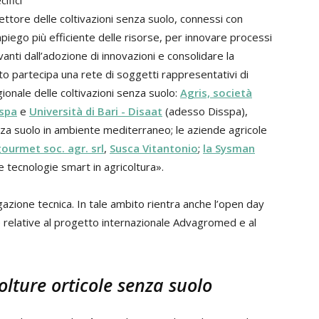
ifici
 settore delle coltivazioni senza suolo, connessi con
mpiego più efficiente delle risorse, per innovare processi
anti dall’adozione di innovazioni e consolidare la
to partecipa una rete di soggetti rappresentativi di
ionale delle coltivazioni senza suolo:
Agris, società
Ispa
e
Università di Bari - Disaat
(adesso Disspa),
enza suolo in ambiente mediterraneo; le aziende agricole
ourmet soc. agr. srl
,
Susca Vitantonio
;
la Sysman
e tecnologie smart in agricoltura».
gazione tecnica. In tale ambito rientra anche l’open day
ve relative al progetto internazionale Advagromed e al
lture orticole senza suolo