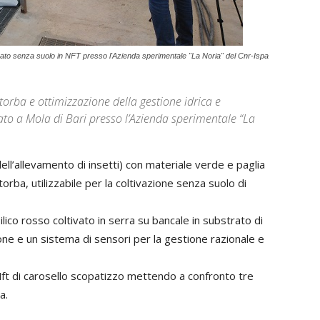
vato senza suolo in NFT presso l'Azienda sperimentale "La Noria" del Cnr-Ispa
orba e ottimizzazione della gestione idrica e
ato a Mola di Bari presso l’Azienda sperimentale “La
ll’allevamento di insetti) con materiale verde e paglia
orba, utilizzabile per la coltivazione senza suolo di
ilico rosso coltivato in serra su bancale in substrato di
ione e un sistema di sensori per la gestione razionale e
 Nft di carosello scopatizzo mettendo a confronto tre
a.