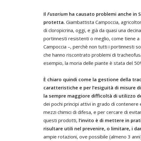
Il
Fusarium
ha causato problemi anche in Si
protetta.
Giambattista Campoccia, agricoltore 
di cloropicrina, oggi, e già da quasi una deci
portinnesti resistenti o meglio, come tiene a 
Campoccia –, perchè non tutti i portinnesti s
che hanno riscontrato problemi di tracheofusa
esempio, la moria delle piante è stata del 50
È chiaro quindi come la gestione della trac
caratteristiche e per l’esiguità di misure d
la sempre maggiore difficoltà di utilizzo d
dei pochi principi attivi in grado di contenere
mezzi chimici di difesa, e per cercare di evitar
questi prodotti,
l’invito è di mettere in pr
risultare utili nel prevenire, o limitare, i d
ampie rotazioni, ove possibile (almeno 3 anni