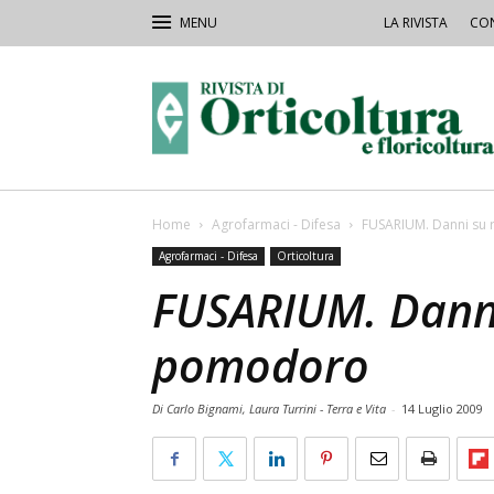
LA RIVISTA
CON
Rivista
Orticoltura
Home
Agrofarmaci - Difesa
FUSARIUM. Danni su
Agrofarmaci - Difesa
Orticoltura
FUSARIUM. Danni
pomodoro
Di Carlo Bignami, Laura Turrini - Terra e Vita
-
14 Luglio 2009