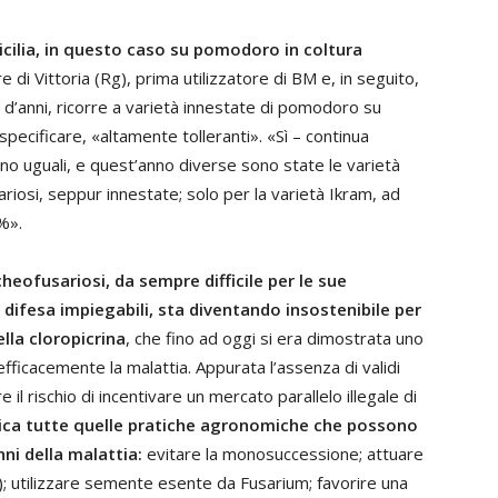
cilia, in questo caso su pomodoro in coltura
di Vittoria (Rg), prima utilizzatore di BM e, in seguito,
na d’anni, ricorre a varietà innestate di pomodoro su
specificare, «altamente tolleranti». «Sì – continua
ono uguali, e quest’anno diverse sono state le varietà
riosi, seppur innestate; solo per la varietà Ikram, ad
%».
heofusariosi, da sempre difficile per le sue
i difesa impiegabili, sta diventando insostenibile per
ella cloropicrina
, che fino ad oggi si era dimostrata uno
 efficacemente la malattia. Appurata l’assenza di validi
e il rischio di incentivare un mercato parallelo illegale di
atica tutte quelle pratiche agronomiche che possono
anni della malattia:
evitare la monosuccessione; attuare
); utilizzare semente esente da Fusarium; favorire una