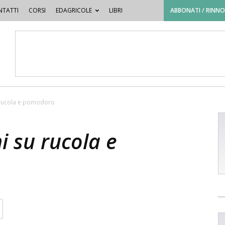
TATTI
CORSI
EDAGRICOLE
LIBRI
ABBONATI / RINN
 rucola e pomodoro
 su rucola e