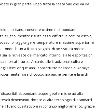
ubicate in gran parte lungo tutta la costa Sud che va da
gnolo o siciliano, consente ottime e abbondanti
giugno, mentre risulta assai difficile la coltura estiva,
i possono raggiungere temperature massime superiori ai
a tondo-liscio a frutto singolo, di pezzatura medio-
sia le richieste del mercato interno, sia le esportazioni
ul mercato turco. Accanto alle tradizionali colture
li ultimi cinque anni, soprattutto nell’area di Antalya,
incipalmente fibra di cocco, ma anche perlite e lana di
no disponibili abbondanti acque geotermiche ad alta
evoli dimensioni, dotate di alta tecnologia di standard
il livello qualitativo è in continuo miglioramento, grazie