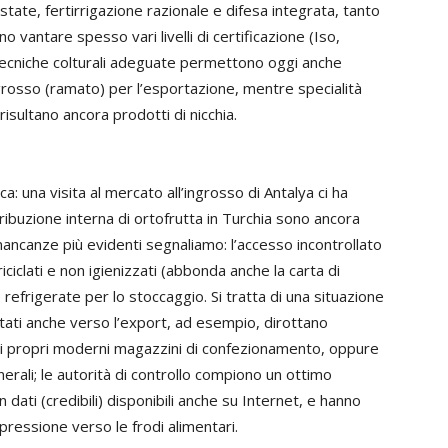
estate, fertirrigazione razionale e difesa integrata, tanto
antare spesso vari livelli di certificazione (Iso,
 tecniche colturali adeguate permettono oggi anche
rosso (ramato) per l’esportazione, mentre specialità
isultano ancora prodotti di nicchia.
a: una visita al mercato all’ingrosso di Antalya ci ha
ibuzione interna di ortofrutta in Turchia sono ancora
mancanze più evidenti segnaliamo: l’accesso incontrollato
riciclati e non igienizzati (abbonda anche la carta di
e refrigerate per lo stoccaggio. Si tratta di una situazione
entati anche verso l’export, ad esempio, dirottano
 i propri moderni magazzini di confezionamento, oppure
erali; le autorità di controllo compiono un ottimo
dati (credibili) disponibili anche su Internet, e hanno
pressione verso le frodi alimentari.