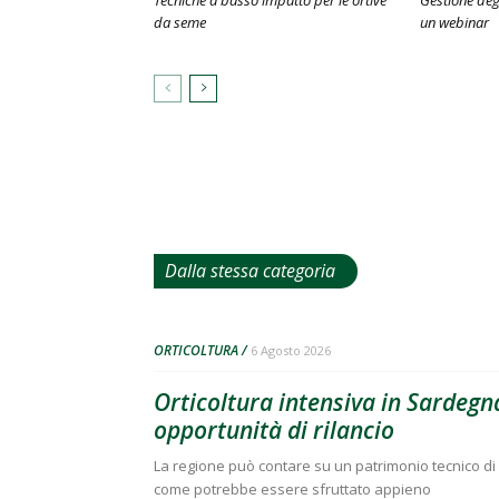
Tecniche a basso impatto per le ortive
Gestione degl
da seme
un webinar
Dalla stessa categoria
ORTICOLTURA
6 Agosto 2026
Orticoltura intensiva in Sardegna
opportunità di rilancio
La regione può contare su un patrimonio tecnico di 
come potrebbe essere sfruttato appieno