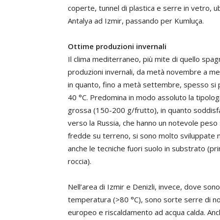
coperte, tunnel di plastica e serre in vetro, 
Antalya ad Izmir, passando per Kumluça.
Ottime produzioni invernali
Il clima mediterraneo, più mite di quello spa
produzioni invernali, da metà novembre a metà 
in quanto, fino a metà settembre, spesso s
40 °C. Predomina in modo assoluto la tipologi
grossa (150-200 g/frutto), in quanto soddisfa 
verso la Russia, che hanno un notevole peso s
fredde su terreno, si sono molto sviluppate neg
anche le tecniche fuori suolo in substrato (pr
roccia).
Nell’area di Izmir e Denizli, invece, dove so
temperatura (>80 °C), sono sorte serre di not
europeo e riscaldamento ad acqua calda. Anche 