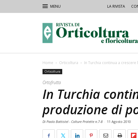
LA RIVISTA
CON
Rivista
Orticoltura
Home
Orticoltura
In Turchia continua a crescer
Orticoltura
Ortofrutta
In Turchia conti
produzione di p
Di Paolo Battistel - Colture Protette n.7-8
-
11 Agosto 2010