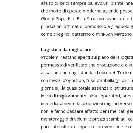
all’uso di ibridi sempre più evoluti, piante inn
che molte di queste moderne aziende possono v
Global-Gap, Ifs e Brc). Strutture avanzate e
produzioni ottimali di pomodoro a grappolo g
come ciliegino, datterino o mini-San Marzano r
Logistica da migliorare
Problemi restano aperti sul piano della logistic
permesso di verificare che produzione e distr
assai lontane dagli standard europei. Tra le 
con mezzi d’ogni tipo, l’uso d’imballaggi pluri-
giornale!), la quasi totale assenza di struttur
in via di miglioramento: alcuni operatori, ori
immediatamente le produzioni migliori verso
non le fanno passare affatto per i mercati gen
monitoraggio di volumi e prezzi scambiati, con 
pure intensificato l’opera di prevenzione e re