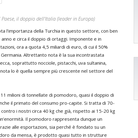
 Paese, il doppio dell'Italia (leader in Europa)
ota l’importanza della Turchia in questo settore, con ben
i anno e circa il doppio di ortaggi. Imponente e in
azioni, ora a quota 4,5 miliardi di euro, di cui il 50%
a Germania. Altrettanto nota è la sua incontrastata
ecca, soprattutto nocciole, pistacchi, uva sultanina,
 nota lo è quella sempre più crescente nel settore del
1 milioni di tonnellate di pomodoro, quasi il doppio di
anche il primato del consumo pro-capite. Si tratta di 70-
contro i nostri circa 40 kg che già, rispetto ai 15-20 kg
n’enormità. Il pomodoro rappresenta dunque un
razie alle esportazioni, sia perché è fondato su un
oro da mensa, è prodotto quasi tutto in strutture