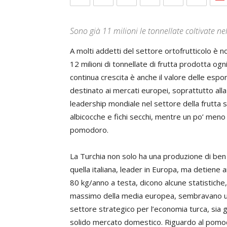
Sono già 11 milioni le tonnellate coltivate nel
A molti addetti del settore ortofrutticolo è n
12 milioni di tonnellate di frutta prodotta ogn
continua crescita è anche il valore delle esport
destinato ai mercati europei, soprattutto all
leadership mondiale nel settore della frutta s
albicocche e fichi secchi, mentre un po’ meno
pomodoro.
La Turchia non solo ha una produzione di ben 1
quella italiana, leader in Europa, ma detiene 
80 kg/anno a testa, dicono alcune statistiche, 
massimo della media europea, sembravano u
settore strategico per l’economia turca, sia g
solido mercato domestico. Riguardo al pomod