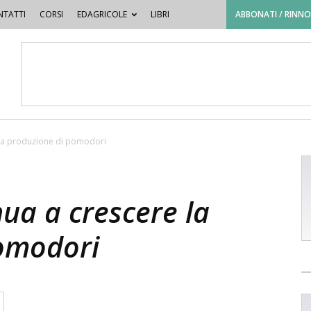
TATTI
CORSI
EDAGRICOLE
LIBRI
ABBONATI / RINN
e la produzione di pomodori
nua a crescere la
omodori