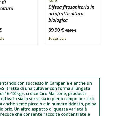
Libro
a di
Difesa fitosanitaria in
coltura
ortofrutticoltura
biologica
€
39.90
€
42.00
€
ole
Edagricole
imentando con successo in Campania e anche un
«Si tratta di una cultivar con forma allungata
di 16-18 kg», ci dice Ciro Martone, products
tivata sia in serra sia in pieno campo per cicli
a anche seme piccolo e in numero ridotto, polpa
o brix. Un altro aspetto di questa varietà è
lo precoce che consente raccolte concentrate e