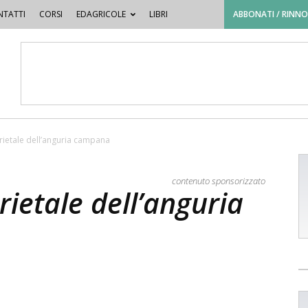
TATTI
CORSI
EDAGRICOLE
LIBRI
ABBONATI / RINN
rietale dell’anguria campana
contenuto sponsorizzato
rietale dell’anguria