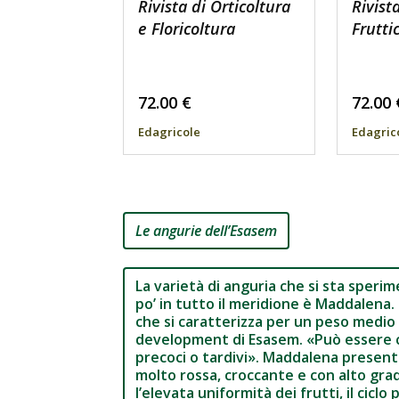
Rivista di Orticoltura
Rivist
e Floricoltura
Frutti
72.00
€
72.00
Edagricole
Edagric
Le angurie dell’Esasem
La varietà di anguria che si sta sper
po’ in tutto il meridione è Maddalena. 
che si caratterizza per un peso medio 
development di Esasem. «Può essere col
precoci o tardivi». Maddalena present
molto rossa, croccante e con alto grad
l’elevata uniformità dei frutti, il cic