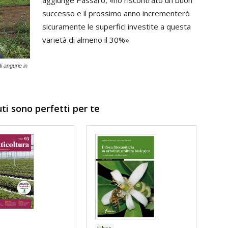
aggiunge Passaro, «ho riscontrato un buon
successo e il prossimo anno incrementerò
sicuramente le superfici investite a questa
varietà di almeno il 30%».
i angurie in
uti sono perfetti per te