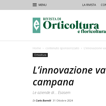
LA RIVISTA
CON
Rivista
Orticoltura
Home
contenuto sponsorizzato
L’innovazione va
Orticoltura
L’innovazione va
campana
Le aziende di... Esasem
Di
Carlo Borrelli
31 Ottobre 2024