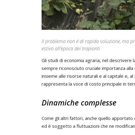
Il problema non è di rapida soluzione, ma p
estivo all’epoca dei trapianti
Gli studi di economia agraria, nel descrivere l
sempre riconosciuto cruciale importanza alla 
insieme alle risorse naturali e al capitale e, a
rappresenta la voce di costo principale in ter
Dinamiche complesse
Come gli altri fattori, anche quello apportat
ed è soggetto a fluttuazioni che ne modificano