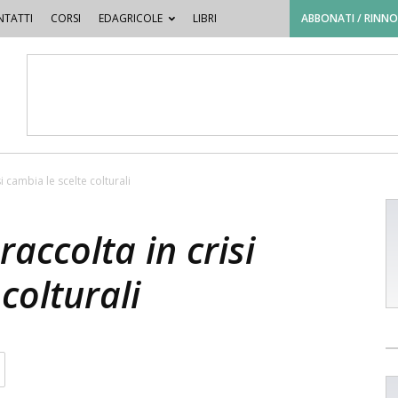
TATTI
CORSI
EDAGRICOLE
LIBRI
ABBONATI / RINN
 cambia le scelte colturali
accolta in crisi
colturali