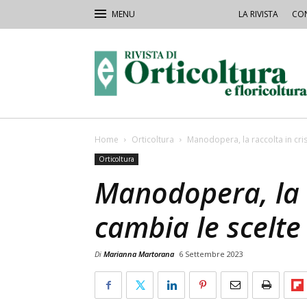
LA RIVISTA
CON
Rivista
Orticoltura
Home
Orticoltura
Manodopera, la raccolta in crisi
Orticoltura
Manodopera, la r
cambia le scelte 
Di
Marianna Martorana
6 Settembre 2023