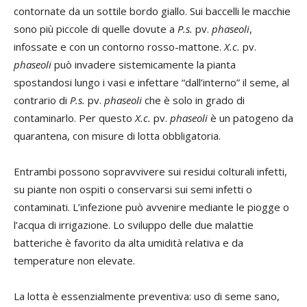
contornate da un sottile bordo giallo. Sui baccelli le macchie
sono più piccole di quelle dovute a
P.s.
pv.
phaseoli
,
infossate e con un contorno rosso-mattone.
X.c.
pv.
phaseoli
può invadere sistemicamente la pianta
spostandosi lungo i vasi e infettare “dall’interno” il seme, al
contrario di
P.s.
pv.
phaseoli
che è solo in grado di
contaminarlo. Per questo
X.c.
pv.
phaseoli
è un patogeno da
quarantena, con misure di lotta obbligatoria.
Entrambi possono sopravvivere sui residui colturali infetti,
su piante non ospiti o conservarsi sui semi infetti o
contaminati. L’infezione può avvenire mediante le piogge o
l’acqua di irrigazione. Lo sviluppo delle due malattie
batteriche è favorito da alta umidità relativa e da
temperature non elevate.
La lotta è essenzialmente preventiva: uso di seme sano,