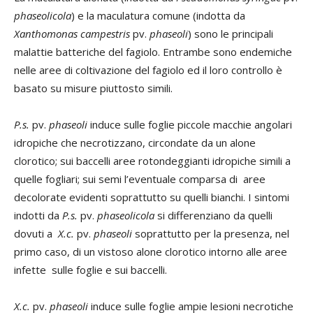
phaseolicola
) e la maculatura comune (indotta da
Xanthomonas campestris
pv.
phaseoli
) sono le principali
malattie batteriche del fagiolo. Entrambe sono endemiche
nelle aree di coltivazione del fagiolo ed il loro controllo è
basato su misure piuttosto simili.
P.s.
pv.
phaseoli
induce sulle foglie piccole macchie angolari
idropiche che necrotizzano, circondate da un alone
clorotico; sui baccelli aree rotondeggianti idropiche simili a
quelle fogliari; sui semi l’eventuale comparsa di aree
decolorate evidenti soprattutto su quelli bianchi. I sintomi
indotti da
P.s.
pv.
phaseolicola
si differenziano da quelli
dovuti a
X.c.
pv.
phaseoli
soprattutto per la presenza, nel
primo caso, di un vistoso alone clorotico intorno alle aree
infette sulle foglie e sui baccelli.
X.c.
pv.
phaseoli
induce sulle foglie ampie lesioni necrotiche