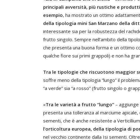
principali avversità, più rustiche e produtt
esempio
, ha mostrato un ottimo adattamento 
della tipologia mini San Marzano della ditt
interessante sia per la robustezza del rachide
frutto singolo. Sempre nell’ambito della tipol
che presenta una buona forma e un ottimo colo
qualche fiore sui primi grappoli) e non ha gra
Tra le tipologie che riscuotono maggior su
soffre meno della tipologia “lungo” il problem
“a verde” sia “a rosso” (frutto singolo o grapp
«
Tra le varietà a frutto “lungo”
– aggiunge
presenta una tolleranza al marciume apicale, c
sementi, che è anche resistente a Verticilliu
l’orticoltura europea, della tipologia di
nel vecchio continente dalla Isi sementi. Oltre