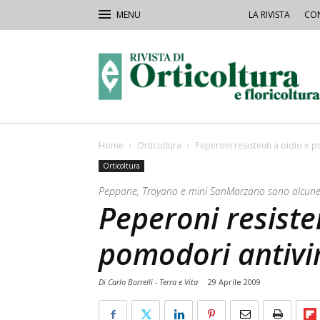
LA RIVISTA
CON
Rivista
Orticoltura
Home
Orticoltura
Peperoni resistenti a oidio e 
Orticoltura
Peppone, Troyano e mini SanMarzano sono alcune de
Peperoni resisten
pomodori antivi
Di Carlo Borrelli - Terra e Vita
-
29 Aprile 2009