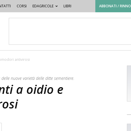
TATTI
CORSI
EDAGRICOLE
LIBRI
ABBONATI / RINN
pomodori antivirosi
lle nuove varietà delle ditte sementiere.
ti a oidio e
rosi