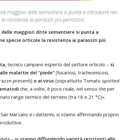
le maggiori ditte sementiere si punta a introdurre nel
la resistenza ai parassiti più pericolosi.
delle maggiori ditte sementiere si punta a
e specie orticole la resistenza ai parassiti più
ta
, tecnico campano esperto del settore orticolo –
si
alle malattie del “piede”
(fusariosi, tracheomicosi,
 razze presenti)
e ai virus
(soprattutto Tomato spotted
 nematodi
che, a volte, è poco reale, nel senso che per
minato range termico del terreno (tra 18 e 21 °C)».
i San Marzano e i datterini, si stanno affermando proprio
produttive.
edata –
si stanno diffondendo varietà resistenti alle