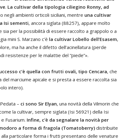
ive
.
La cultivar della tipologia ciliegino Ronny, ad
negli ambienti orticoli siciliani, mentre
una cultivar
a Isi sementi
, ancora siglata (88257), appare molto
 sia per la possibilità di essere raccolto a grappolo o a
ogia mini S. Marzano c’è
la cultivar Lobello dell’Esasem
,
re, ma ha anche il difetto dell’acinellatura (perde
ndi resistenze per le malattie del “piede”».
ccesso c’è quella con frutti ovali, tipo Cencara
, che
a del marciume apicale e si presta a essere raccolta sia
olo intero).
 Pedata –
ci sono Sir Elyan
, una novità della Vilmorin che
ome la cultivar, sempre siglata (Isi 56921) della Isi
m e Fusarium.
Infine, c’è da segnalare la novità per
 pomodoro a forma di fragola (Tomatoberry)
distribuite
 alla particolare forma i frutti presentano delle venature