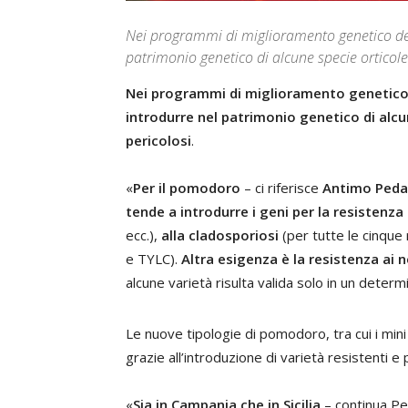
Nei programmi di miglioramento genetico del
patrimonio genetico di alcune specie orticole 
Nei programmi di miglioramento genetico 
introdurre nel patrimonio genetico di alcun
pericolosi
.
«
Per il pomodoro
– ci riferisce
Antimo Peda
tende a introdurre i geni per la resistenza 
ecc.),
alla cladosporiosi
(per tutte le cinque
e TYLC).
Altra esigenza è la resistenza ai
alcune varietà risulta valida solo in un deter
Le nuove tipologie di pomodoro, tra cui i min
grazie all’introduzione di varietà resistenti e 
«
Sia in Campania che in Sicilia
– continua P