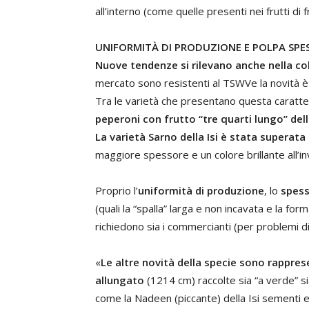
all’interno (come quelle presenti nei frutti di
UNIFORMITÀ DI PRODUZIONE E POLPA SPE
Nuove tendenze si rilevano anche nella co
mercato sono resistenti al TSWVe la novità è r
Tra le varietà che presentano questa caratte
peperoni con frutto “tre quarti lungo” del
La varietà Sarno della Isi è stata superat
maggiore spessore e un colore brillante all’i
Proprio l’
uniformità di produzione
, lo
spess
(quali la “spalla” larga e non incavata e la fo
richiedono sia i commercianti (per problemi di
«
Le altre novità della specie sono rapprese
allungato
(1214 cm) raccolte sia “a verde” s
come la Nadeen (piccante) della Isi sementi 