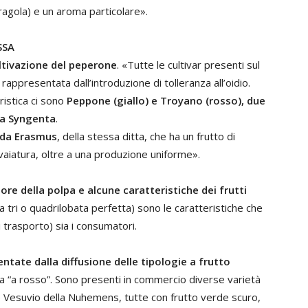
 fragola) e un aroma particolare».
SSA
ltivazione del peperone
. «Tutte le cultivar presenti sul
appresentata dall’introduzione di tolleranza all’oidio.
ristica ci sono
Peppone (giallo) e Troyano (rosso), due
la Syngenta
.
a da Erasmus
, della stessa ditta, che ha un frutto di
nvaiatura, oltre a una produzione uniforme».
ore della polpa e alcune caratteristiche dei frutti
rma tri o quadrilobata perfetta) sono le caratteristiche che
 trasporto) sia i consumatori.
ntate dalla diffusione delle tipologie a frutto
ia “a rosso”. Sono presenti in commercio diverse varietà
e Vesuvio della Nuhemens, tutte con frutto verde scuro,