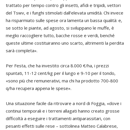
trattato per tempo contro gli insetti, afidi e tripidi, vettori
del Tswv, e i funghi stimolati dall’elevata umidità. Chi invece
ha risparmiato sulle spese ora lamenta un bassa qualità: e,
se sotto le piante, ad agosto, si sviluppano le muffe, è
meglio raccogliere tutto, bacche rosse e verdi, benché
queste ultime costituiranno uno scarto, altrimenti la perdita
sarà completa».
Per Festa, che ha investito circa 8.000 €/ha, i prezzi
spuntati, 11-12 cent/kg per il lungo e 9-10 per il tondo,
«sono più che remunerativi, ma chi ha prodotto 700-800
q/ha recupera appena le spese».
Una situazione facile da ritrovare a nord di Foggia, «dove i
continui temporali e i terreni allagati hanno creato grosse
difficoltà a eseguire i trattamenti antiparassitari, con
pesanti effetti sulle rese – sottolinea
Matteo Calabrese
,