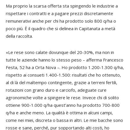
Ma proprio la scarsa offerta sta spingendo le industrie a
rispettare i contratti e a pagare prezzi discretamente
remunerativi anche per chi ha prodotto solo 800 q/ha o
poco più. È il quadro che si delinea in Capitanata a metà
della raccolta.
«Le rese sono calate dovunque del 20-30%, ma non in
tutte le aziende hanno lo stesso peso – afferma
Francesco
Festa
, 52 ha a Orta Nova –. Ho prodotto 1.200-1.300 q/ha,
rispetto ai consueti 1.400-1.500: risultati che ho ottenuto,
al di là del maltempo contingente, grazie a terreni fertili,
rotazioni con grano duro e carciofo, adeguate cure
agronomiche volte a spingere le rese. Invece chi di solito
ottiene 900-1.000 q/ha quest’anno ha prodotto 700-800
q/ha e anche meno. La qualità è ottima in alcuni campi,
come nei miei, discreta o bassa in altri. Le mie bacche sono
rosse e sane, perché, pur sopportando alti costi, ho