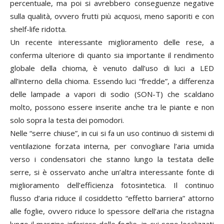
percentuale, ma poi si avrebbero conseguenze negative
sulla qualità, ovvero frutti più acquosi, meno saporiti e con
shelf-life ridotta.
Un recente interessante miglioramento delle rese, a
conferma ulteriore di quanto sia importante il rendimento
globale della chioma, è venuto dall’uso di luci a LED
all’interno della chioma. Essendo luci “fredde”, a differenza
delle lampade a vapori di sodio (SON-T) che scaldano
molto, possono essere inserite anche tra le piante e non
solo sopra la testa dei pomodori.
Nelle “serre chiuse”, in cui si fa un uso continuo di sistemi di
ventilazione forzata interna, per convogliare l’aria umida
verso i condensatori che stanno lungo la testata delle
serre, si è osservato anche un’altra interessante fonte di
miglioramento dell’efficienza fotosintetica. Il continuo
flusso d’aria riduce il cosiddetto “effetto barriera” attorno
alle foglie, ovvero riduce lo spessore dell’aria che ristagna
lungo il margine inferiore delle foglie, in cui sono localizzati