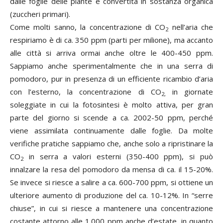
dalle foglie delle piante e convertita in sostanza organica
(zuccheri primari).
Come molti sanno, la concentrazione di CO
nell’aria che
2
respiriamo è di ca. 350 ppm (parti per milione), ma accanto
alle città si arriva ormai anche oltre le 400-450 ppm.
Sappiamo anche sperimentalmente che in una serra di
pomodoro, pur in presenza di un efficiente ricambio d’aria
con l’esterno, la concentrazione di CO
in giornate
2,
soleggiate in cui la fotosintesi è molto attiva, per gran
parte del giorno si scende a ca. 2002-50 ppm, perché
viene assimilata continuamente dalle foglie. Da molte
verifiche pratiche sappiamo che, anche solo a ripristinare la
CO
in serra a valori esterni (350-400 ppm), si può
2
innalzare la resa del pomodoro da mensa di ca. il 15-20%.
Se invece si riesce a salire a ca. 600-700 ppm, si ottiene un
ulteriore aumento di produzione del ca. 10-12%. In “serre
chiuse”, in cui si riesce a mantenere una concentrazione
costante attorno alle 1.000 ppm anche d’estate, in quanto