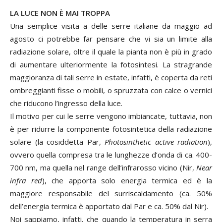
LA LUCE NON È MAI TROPPA
Una semplice visita a delle serre italiane da maggio ad
agosto ci potrebbe far pensare che vi sia un limite alla
radiazione solare, oltre il quale la pianta non è più in grado
di aumentare ulteriormente la fotosintesi. La stragrande
maggioranza di tali serre in estate, infatti, è coperta da reti
ombreggianti fisse o mobili, o spruzzata con calce o vernici
che riducono l’ingresso della luce.
Il motivo per cui le serre vengono imbiancate, tuttavia, non
è per ridurre la componente fotosintetica della radiazione
solare (la cosiddetta Par,
Photosinthetic active radiation
),
ovvero quella compresa tra le lunghezze d’onda di ca. 400-
700 nm, ma quella nel range dell’infrarosso vicino (Nir,
Near
infra red
), che apporta solo energia termica ed è la
maggiore responsabile del surriscaldamento (ca. 50%
dell’energia termica è apportato dal Par e ca. 50% dal Nir).
Noi sappiamo, infatti, che quando la temperatura in serra