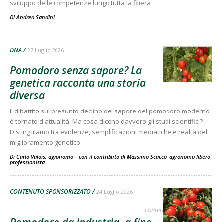
sviluppo delle competenze lungo tutta la filiera
Di Andrea Sandini
-
DNA
27 Luglio 2026
Pomodoro senza sapore? La
genetica racconta una storia
diversa
Il dibattito sul presunto declino del sapore del pomodoro moderno
è tornato d'attualità. Ma cosa dicono davvero gli studi scientifici?
Distinguiamo tra evidenze, semplificazioni mediatiche e realtà del
miglioramento genetico
Di Carlo Valois, agronomo – con il contributo di Massimo Scacco, agronomo libero
professionista
-
CONTENUTO SPONSORIZZATO
24 Luglio 2026
contenuto sponsorizzato
Pomodoro da industria, a fine