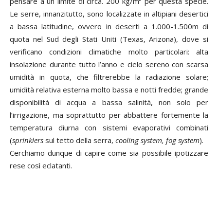
pensare a un limite di circa. 200 kg/m² per questa specie.
Le serre, innanzitutto, sono localizzate in altipiani desertici
a bassa latitudine, ovvero in deserti a 1.000-1.500m di
quota nel Sud degli Stati Uniti (Texas, Arizona), dove si
verificano condizioni climatiche molto particolari: alta
insolazione durante tutto l’anno e cielo sereno con scarsa
umidità in quota, che filtrerebbe la radiazione solare;
umidità relativa esterna molto bassa e notti fredde; grande
disponibilità di acqua a bassa salinità, non solo per
l’irrigazione, ma soprattutto per abbattere fortemente la
temperatura diurna con sistemi evaporativi combinati
(
sprinklers
sul tetto della serra,
cooling system, fog system
).
Cerchiamo dunque di capire come sia possibile ipotizzare
rese così eclatanti.