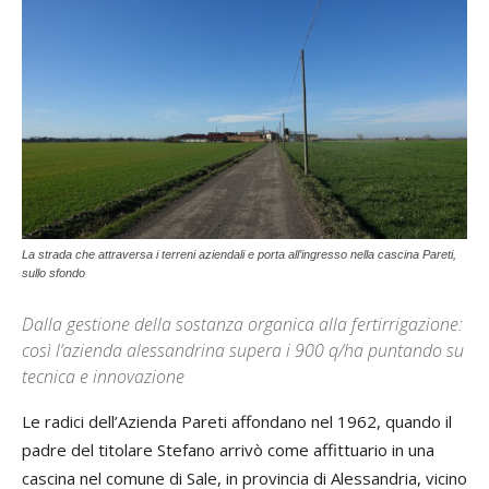
La strada che attraversa i terreni aziendali e porta all’ingresso nella cascina Pareti,
sullo sfondo
Dalla gestione della sostanza organica alla fertirrigazione:
così l’azienda alessandrina supera i 900 q/ha puntando su
tecnica e innovazione
Le radici dell’Azienda Pareti affondano nel 1962, quando il
padre del titolare Stefano arrivò come affittuario in una
cascina nel comune di Sale, in provincia di Alessandria, vicino