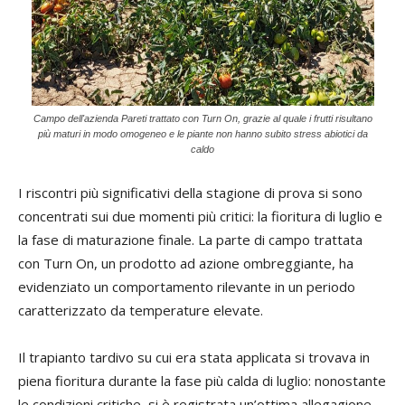
Campo dell'azienda Pareti trattato con Turn On, grazie al quale i frutti risultano
più maturi in modo omogeneo e le piante non hanno subito stress abiotici da
caldo
I riscontri più significativi della stagione di prova si sono
concentrati sui due momenti più critici: la fioritura di luglio e
la fase di maturazione finale. La parte di campo trattata
con Turn On, un prodotto ad azione ombreggiante, ha
evidenziato un comportamento rilevante in un periodo
caratterizzato da temperature elevate.
Il trapianto tardivo su cui era stata applicata si trovava in
piena fioritura durante la fase più calda di luglio: nonostante
le condizioni critiche, si è registrata un’ottima allegagione.