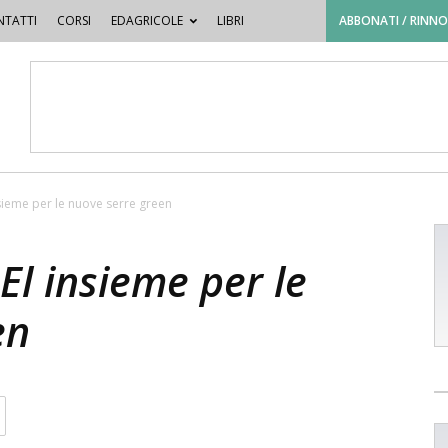
TATTI
CORSI
EDAGRICOLE
LIBRI
ABBONATI / RINN
nsieme per le nuove serre green
El insieme per le
en