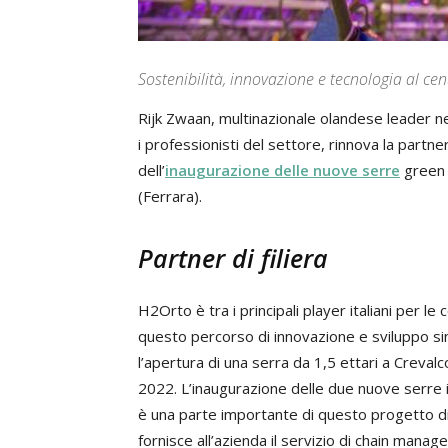
Sostenibilità, innovazione e tecnologia al ce
Rijk Zwaan, multinazionale olandese leader n
i professionisti del settore, rinnova la partn
dell’
inaugurazione delle nuove serre
green 
(Ferrara).
Partner di filiera
H2Orto è tra i principali player italiani per l
questo percorso di innovazione e sviluppo si
l’apertura di una serra da 1,5 ettari a Creval
2022. L’inaugurazione delle due nuove serre in
è una parte importante di questo progetto di 
fornisce all’azienda il servizio di chain manag