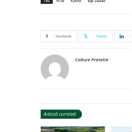
TAG
fri-el
h2orto
Rijk Zwaan
Facebook
Twitter
Colture Protette
Articoli correlati