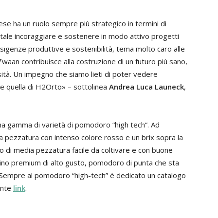
se ha un ruolo sempre più strategico in termini di
ale incoraggiare e sostenere in modo attivo progetti
genze produttive e sostenibilità, tema molto caro alle
Zwaan contribuisce alla costruzione di un futuro più sano,
rsità. Un impegno che siamo lieti di poter vedere
e quella di H2Orto» – sottolinea
Andrea Luca Launeck
,
una gamma di varietà di pomodoro “high tech”. Ad
 pezzatura con intenso colore rosso e un brix sopra la
 di media pezzatura facile da coltivare e con buone
egino premium di alto gusto, pomodoro di punta che sta
. Sempre al pomodoro “high-tech” è dedicato un catalogo
ente
link
.