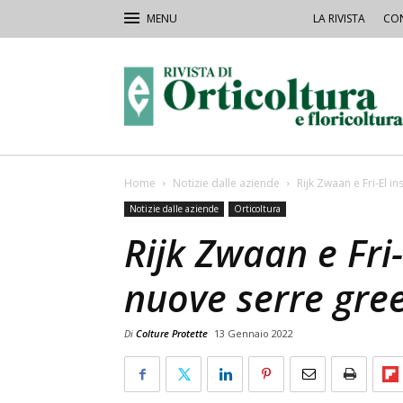
LA RIVISTA
CON
Rivista
Orticoltura
Home
Notizie dalle aziende
Rijk Zwaan e Fri-El i
Notizie dalle aziende
Orticoltura
Rijk Zwaan e Fri-
nuove serre gre
Di
Colture Protette
13 Gennaio 2022